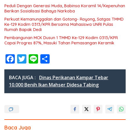
Peduli Dengan Generasi Muda, Babinsa Koramil 14/Kepenuhan
Berikan Sosialisasi Bahaya Narkoba
Perkuat Kemanunggalan dan Gotong- Royong, Satgas TMMD
Ke-129 Kodim 0313/KPR Bersama Mahasiswa UNRI Pulas
Rumah Bapak Dedi
Pembangunan MCK Dusun 1 TMMD Ke-129 Kodim 0313/KPR
Capai Progres 87%, Masuki Tahan Pemasangan Keramik
F
T
Li
S
ac
w
n
h
e
itt
e
ar
BACA JUGA :
Dinas Perikanan Kampar Tebar
b
er
e
10.000 Benih Ikan Mahser Didesa Tabing
o
o
k
Baca Juga