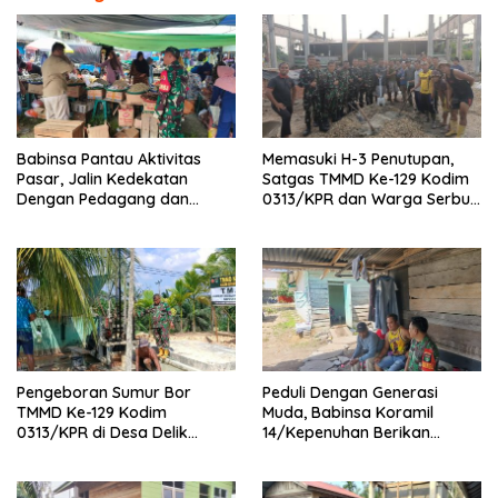
Babinsa Pantau Aktivitas
Memasuki H-3 Penutupan,
Pasar, Jalin Kedekatan
Satgas TMMD Ke-129 Kodim
Dengan Pedagang dan
0313/KPR dan Warga Serbu’
Warga
Seluruh Titik Pembangunan
di Pangkalan Terap
Pengeboran Sumur Bor
Peduli Dengan Generasi
TMMD Ke-129 Kodim
Muda, Babinsa Koramil
0313/KPR di Desa Delik
14/Kepenuhan Berikan
Tembus Kedalaman 42 Meter
Sosialisasi Bahaya Narkoba