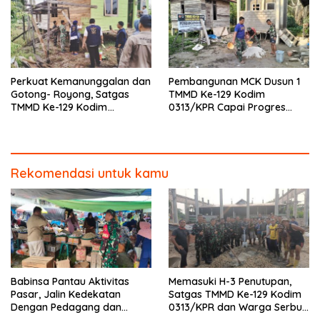
Perkuat Kemanunggalan dan
Pembangunan MCK Dusun 1
Gotong- Royong, Satgas
TMMD Ke-129 Kodim
TMMD Ke-129 Kodim
0313/KPR Capai Progres
0313/KPR Bersama
87%, Masuki Tahan
Mahasiswa UNRI Pulas
Pemasangan Keramik
Rumah Bapak Dedi
Rekomendasi untuk kamu
Babinsa Pantau Aktivitas
Memasuki H-3 Penutupan,
Pasar, Jalin Kedekatan
Satgas TMMD Ke-129 Kodim
Dengan Pedagang dan
0313/KPR dan Warga Serbu’