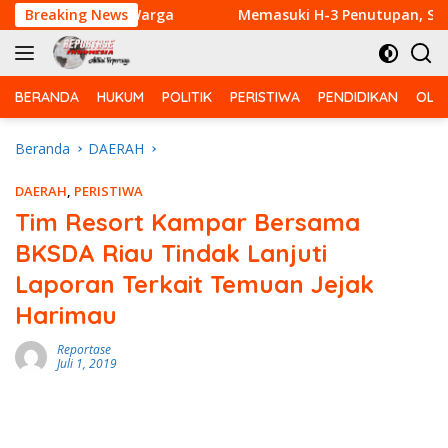
Langsung
dagang dan Warga
Breaking News
Memasuki H-3 Penutupan, Satgas TMM
ke
konten
BERANDA
HUKUM
POLITIK
PERISTIWA
PENDIDIKAN
OLA
Beranda
DAERAH
DAERAH
,
PERISTIWA
Tim Resort Kampar Bersama
BKSDA Riau Tindak Lanjuti
Laporan Terkait Temuan Jejak
Harimau
Reportase
Juli 1, 2019