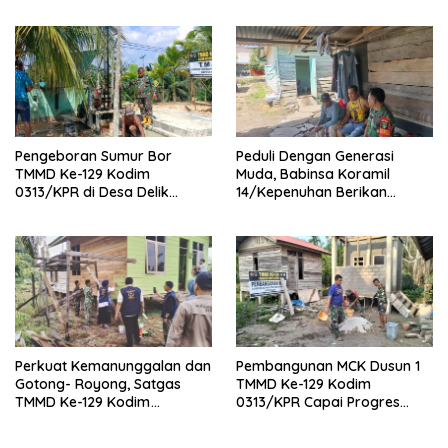
Warga
Seluruh Titik Pembangunan
di Pangkalan Terap
Pengeboran Sumur Bor
Peduli Dengan Generasi
TMMD Ke-129 Kodim
Muda, Babinsa Koramil
0313/KPR di Desa Delik
14/Kepenuhan Berikan
Tembus Kedalaman 42 Meter
Sosialisasi Bahaya Narkoba
Perkuat Kemanunggalan dan
Pembangunan MCK Dusun 1
Gotong- Royong, Satgas
TMMD Ke-129 Kodim
TMMD Ke-129 Kodim
0313/KPR Capai Progres
0313/KPR Bersama
87%, Masuki Tahan
Mahasiswa UNRI Pulas
Pemasangan Keramik