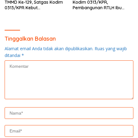
TMMD Ke-129, Satgas Kodim
Kodim 0313/KPR,
0313/KPR Kebut
Pembangunan RTLH Ibu
Pembangunan MCK SD 013
Asmawati Masuki Tahap
Pangkalan Terap
Finishing dan Pengecatan
Tinggalkan Balasan
Alamat email Anda tidak akan dipublikasikan.
Ruas yang wajib
ditandai
*