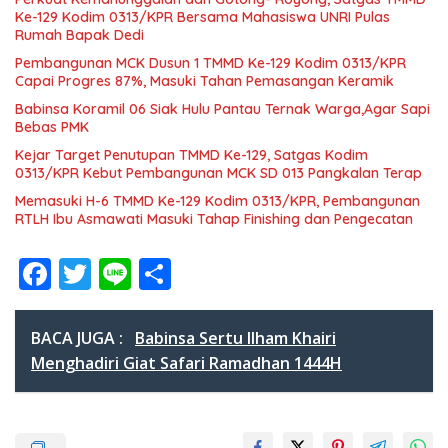
Ke-129 Kodim 0313/KPR Bersama Mahasiswa UNRI Pulas
Rumah Bapak Dedi
Pembangunan MCK Dusun 1 TMMD Ke-129 Kodim 0313/KPR
Capai Progres 87%, Masuki Tahan Pemasangan Keramik
Babinsa Koramil 06 Siak Hulu Pantau Ternak Warga,Agar Sapi
Bebas PMK
Kejar Target Penutupan TMMD Ke-129, Satgas Kodim
0313/KPR Kebut Pembangunan MCK SD 013 Pangkalan Terap
Memasuki H-6 TMMD Ke-129 Kodim 0313/KPR, Pembangunan
RTLH Ibu Asmawati Masuki Tahap Finishing dan Pengecatan
F
T
Li
S
ac
w
n
h
e
itt
e
ar
BACA JUGA :
Babinsa Sertu Ilham Khairi
b
er
e
Menghadiri Giat Safari Ramadhan 1444H
o
o