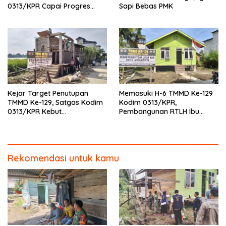
0313/KPR Capai Progres
Sapi Bebas PMK
87%, Masuki Tahan
Pemasangan Keramik
Kejar Target Penutupan
Memasuki H-6 TMMD Ke-129
TMMD Ke-129, Satgas Kodim
Kodim 0313/KPR,
0313/KPR Kebut
Pembangunan RTLH Ibu
Pembangunan MCK SD 013
Asmawati Masuki Tahap
Pangkalan Terap
Finishing dan Pengecatan
Rekomendasi untuk kamu