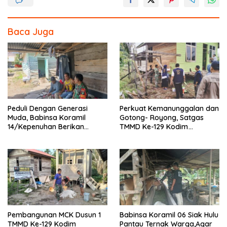
k
Baca Juga
Peduli Dengan Generasi
Perkuat Kemanunggalan dan
Muda, Babinsa Koramil
Gotong- Royong, Satgas
14/Kepenuhan Berikan
TMMD Ke-129 Kodim
Sosialisasi Bahaya Narkoba
0313/KPR Bersama
Mahasiswa UNRI Pulas
Rumah Bapak Dedi
Pembangunan MCK Dusun 1
Babinsa Koramil 06 Siak Hulu
TMMD Ke-129 Kodim
Pantau Ternak Warga,Agar