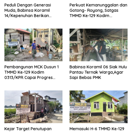
Peduli Dengan Generasi
Perkuat Kemanunggalan dan
Muda, Babinsa Koramil
Gotong- Royong, Satgas
14/Kepenuhan Berikan
TMMD Ke-129 Kodim
Sosialisasi Bahaya Narkoba
0313/KPR Bersama
Mahasiswa UNRI Pulas
Rumah Bapak Dedi
Pembangunan MCK Dusun 1
Babinsa Koramil 06 Siak Hulu
TMMD Ke-129 Kodim
Pantau Ternak Warga,Agar
0313/KPR Capai Progres
Sapi Bebas PMK
87%, Masuki Tahan
Pemasangan Keramik
Kejar Target Penutupan
Memasuki H-6 TMMD Ke-129