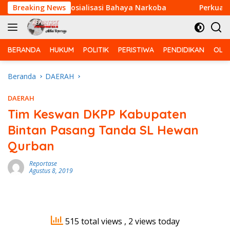
Langsung
n Berikan Sosialisasi Bahaya Narkoba
Breaking News
Perkuat Kemanu
ke
konten
BERANDA
HUKUM
POLITIK
PERISTIWA
PENDIDIKAN
OLA
Beranda
DAERAH
DAERAH
Tim Keswan DKPP Kabupaten
Bintan Pasang Tanda SL Hewan
Qurban
Reportase
Agustus 8, 2019
515 total views
, 2 views today