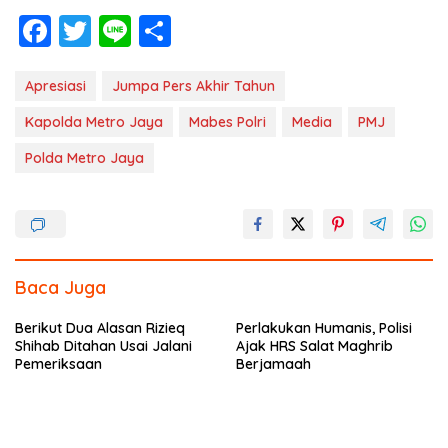
F
T
Li
S
ac
w
n
h
e
itt
e
ar
Apresiasi
Jumpa Pers Akhir Tahun
b
er
e
Kapolda Metro Jaya
Mabes Polri
Media
PMJ
o
Polda Metro Jaya
o
k
Baca Juga
Berikut Dua Alasan Rizieq
Perlakukan Humanis, Polisi
Shihab Ditahan Usai Jalani
Ajak HRS Salat Maghrib
Pemeriksaan
Berjamaah
Kabid Humas : Rizieq Shihab
Pelaku Pembunuhan
Menyerahkan Diri Ke Polda
Diringkus di Gunung Pongkor,