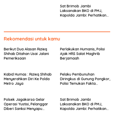
Operasi Yustisi, Pelanggar
Laksanakan BKO di PMJ,
Diberi Sanksi Menyapu
Kapolda Jambi: Perhatikan
Jalanan
SOP dan Jangan Terpancing
Emosi
Tinggalkan Balasan
Alamat email Anda tidak akan dipublikasikan.
Ruas yang wajib
ditandai
*