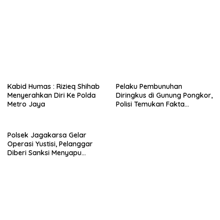
Metro Jaya
Polisi Temukan Fakta
Mengejutkan
Polsek Jagakarsa Gelar
Sat Brimob Jambi
Operasi Yustisi, Pelanggar
Laksanakan BKO di PMJ,
Diberi Sanksi Menyapu
Kapolda Jambi: Perhatikan
Jalanan
SOP dan Jangan Terpancing
Emosi
Rekomendasi untuk kamu
Berikut Dua Alasan Rizieq
Perlakukan Humanis, Polisi
Shihab Ditahan Usai Jalani
Ajak HRS Salat Maghrib
Pemeriksaan
Berjamaah
Kabid Humas : Rizieq Shihab
Pelaku Pembunuhan
Menyerahkan Diri Ke Polda
Diringkus di Gunung Pongkor,
Metro Jaya
Polisi Temukan Fakta
Mengejutkan
Polsek Jagakarsa Gelar
Sat Brimob Jambi