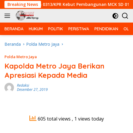
Langsung
 Satgas Kodim 0313/KPR Kebut Pembangunan MCK SD 013 Pangk
Breaking News
ke
konten
BERANDA
HUKUM
POLITIK
PERISTIWA
PENDIDIKAN
OLA
Beranda
Polda Metro Jaya
Polda Metro Jaya
Kapolda Metro Jaya Berikan
Apresiasi Kepada Media
Redaksi
Desember 27, 2019
605 total views
, 1 views today