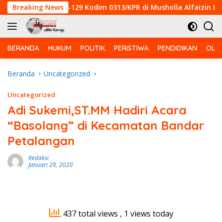
Langsung
r TMMD Ke-129 Kodim 0313/KPR di Musholla Alfaizin Rampung 1
Breaking News
ke
konten
BERANDA
HUKUM
POLITIK
PERISTIWA
PENDIDIKAN
OLA
Beranda
Uncategorized
Uncategorized
Adi Sukemi,ST.MM Hadiri Acara
“Basolang” di Kecamatan Bandar
Petalangan
Redaksi
Januari 29, 2020
437 total views
, 1 views today