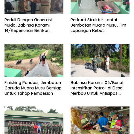
Peduli Dengan Generasi
Perkuat Struktur Lantai
Muda, Babinsa Koramil
Jembatan Muara Musu, Tim
14/Kepenuhan Berikan
Lapangan Kebut
Sosialisasi Bahaya Narkoba
Pemasangan dan
Pengecatan Wiremesh
Finishing Pondasi, Jembatan
Babinsa Koramil 03/Bunut
Garuda Muara Musu Bersiap
Intensifkan Patroli di Desa
Untuk Tahap Pembesian
Merbau Untuk Antisipasi
Karhutla