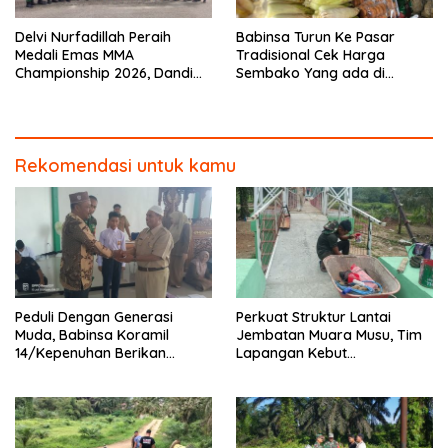
Delvi Nurfadillah Peraih
Babinsa Turun Ke Pasar
Medali Emas MMA
Tradisional Cek Harga
Championship 2026, Dandim
Sembako Yang ada di
0313/KPR Serahkan Piagam
Warung Didesa Binaan
Penghargaan
Rekomendasi untuk kamu
Peduli Dengan Generasi
Perkuat Struktur Lantai
Muda, Babinsa Koramil
Jembatan Muara Musu, Tim
14/Kepenuhan Berikan
Lapangan Kebut
Sosialisasi Bahaya Narkoba
Pemasangan dan
Pengecatan Wiremesh