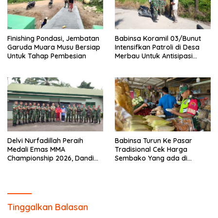
Finishing Pondasi, Jembatan
Babinsa Koramil 03/Bunut
Garuda Muara Musu Bersiap
Intensifkan Patroli di Desa
Untuk Tahap Pembesian
Merbau Untuk Antisipasi
Karhutla
Delvi Nurfadillah Peraih
Babinsa Turun Ke Pasar
Medali Emas MMA
Tradisional Cek Harga
Championship 2026, Dandim
Sembako Yang ada di
0313/KPR Serahkan Piagam
Warung Didesa Binaan
Penghargaan
Tinggalkan Balasan