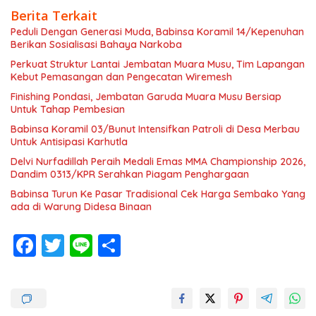
Berita Terkait
Peduli Dengan Generasi Muda, Babinsa Koramil 14/Kepenuhan
Berikan Sosialisasi Bahaya Narkoba
Perkuat Struktur Lantai Jembatan Muara Musu, Tim Lapangan
Kebut Pemasangan dan Pengecatan Wiremesh
Finishing Pondasi, Jembatan Garuda Muara Musu Bersiap
Untuk Tahap Pembesian
Babinsa Koramil 03/Bunut Intensifkan Patroli di Desa Merbau
Untuk Antisipasi Karhutla
Delvi Nurfadillah Peraih Medali Emas MMA Championship 2026,
Dandim 0313/KPR Serahkan Piagam Penghargaan
Babinsa Turun Ke Pasar Tradisional Cek Harga Sembako Yang
ada di Warung Didesa Binaan
F
T
Li
S
ac
w
n
h
e
itt
e
ar
b
er
e