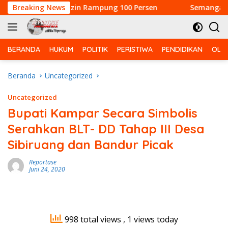
Langsung
 Alfaizin Rampung 100 Persen
Breaking News
Semangat Gotong- Roy
ke
konten
BERANDA
HUKUM
POLITIK
PERISTIWA
PENDIDIKAN
OLA
Beranda
Uncategorized
Uncategorized
Bupati Kampar Secara Simbolis
Serahkan BLT- DD Tahap III Desa
Sibiruang dan Bandur Picak
Reportase
Juni 24, 2020
998 total views
, 1 views today