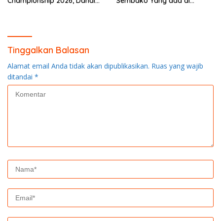
Championship 2026, Dandim
Sembako Yang ada di
0313/KPR Serahkan Piagam
Warung Didesa Binaan
Penghargaan
Tinggalkan Balasan
Alamat email Anda tidak akan dipublikasikan.
Ruas yang wajib
ditandai
*