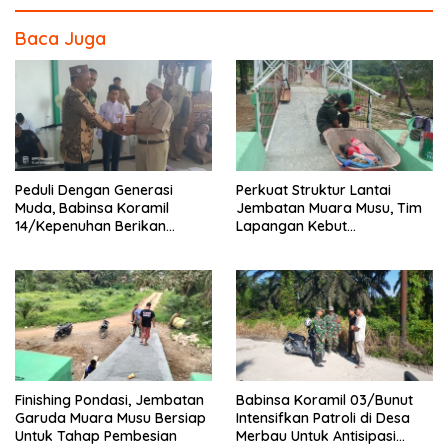
o
Baca Juga
o
k
Peduli Dengan Generasi
Perkuat Struktur Lantai
Muda, Babinsa Koramil
Jembatan Muara Musu, Tim
14/Kepenuhan Berikan
Lapangan Kebut
Sosialisasi Bahaya Narkoba
Pemasangan dan
Pengecatan Wiremesh
Finishing Pondasi, Jembatan
Babinsa Koramil 03/Bunut
Garuda Muara Musu Bersiap
Intensifkan Patroli di Desa
Untuk Tahap Pembesian
Merbau Untuk Antisipasi