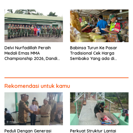
Karhutla
Delvi Nurfadillah Peraih
Babinsa Turun Ke Pasar
Medali Emas MMA
Tradisional Cek Harga
Championship 2026, Dandim
Sembako Yang ada di
0313/KPR Serahkan Piagam
Warung Didesa Binaan
Penghargaan
Rekomendasi untuk kamu
Peduli Dengan Generasi
Perkuat Struktur Lantai