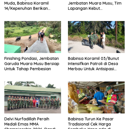
Muda, Babinsa Koramil
Jembatan Muara Musu, Tim
14/Kepenuhan Berikan
Lapangan Kebut
Sosialisasi Bahaya Narkoba
Pemasangan dan
Pengecatan Wiremesh
Finishing Pondasi, Jembatan
Babinsa Koramil 03/Bunut
Garuda Muara Musu Bersiap
Intensifkan Patroli di Desa
Untuk Tahap Pembesian
Merbau Untuk Antisipasi
Karhutla
Delvi Nurfadillah Peraih
Babinsa Turun Ke Pasar
Medali Emas MMA
Tradisional Cek Harga