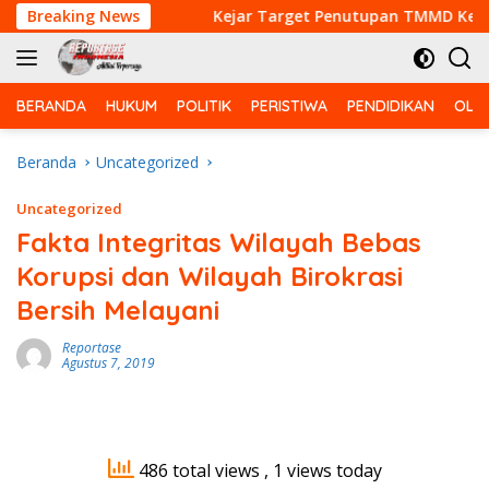
Langsung
 Bebas PMK
Breaking News
Kejar Target Penutupan TMMD Ke-129, Sat
ke
konten
BERANDA
HUKUM
POLITIK
PERISTIWA
PENDIDIKAN
OLA
Beranda
Uncategorized
Uncategorized
Fakta Integritas Wilayah Bebas
Korupsi dan Wilayah Birokrasi
Bersih Melayani
Reportase
Agustus 7, 2019
486 total views
, 1 views today