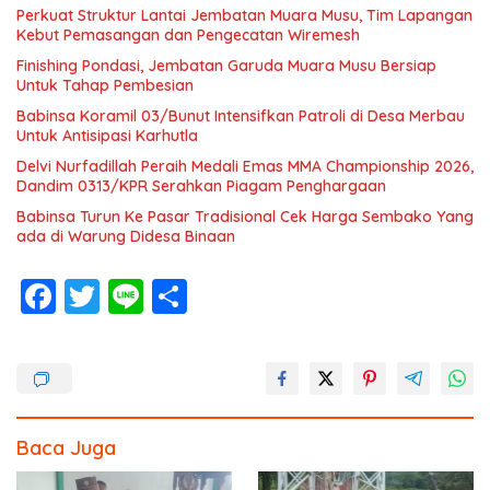
Perkuat Struktur Lantai Jembatan Muara Musu, Tim Lapangan
Kebut Pemasangan dan Pengecatan Wiremesh
Finishing Pondasi, Jembatan Garuda Muara Musu Bersiap
Untuk Tahap Pembesian
Babinsa Koramil 03/Bunut Intensifkan Patroli di Desa Merbau
Untuk Antisipasi Karhutla
Delvi Nurfadillah Peraih Medali Emas MMA Championship 2026,
Dandim 0313/KPR Serahkan Piagam Penghargaan
Babinsa Turun Ke Pasar Tradisional Cek Harga Sembako Yang
ada di Warung Didesa Binaan
F
T
Li
S
ac
w
n
h
e
itt
e
ar
b
er
e
o
Baca Juga
o