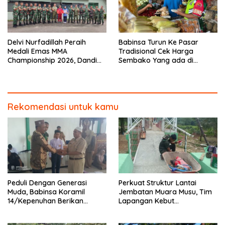
Delvi Nurfadillah Peraih
Babinsa Turun Ke Pasar
Medali Emas MMA
Tradisional Cek Harga
Championship 2026, Dandim
Sembako Yang ada di
0313/KPR Serahkan Piagam
Warung Didesa Binaan
Penghargaan
Rekomendasi untuk kamu
Peduli Dengan Generasi
Perkuat Struktur Lantai
Muda, Babinsa Koramil
Jembatan Muara Musu, Tim
14/Kepenuhan Berikan
Lapangan Kebut
Sosialisasi Bahaya Narkoba
Pemasangan dan
Pengecatan Wiremesh