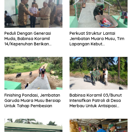
k
Peduli Dengan Generasi
Perkuat Struktur Lantai
Muda, Babinsa Koramil
Jembatan Muara Musu, Tim
14/Kepenuhan Berikan
Lapangan Kebut
Sosialisasi Bahaya Narkoba
Pemasangan dan
Pengecatan Wiremesh
Finishing Pondasi, Jembatan
Babinsa Koramil 03/Bunut
Garuda Muara Musu Bersiap
Intensifkan Patroli di Desa
Untuk Tahap Pembesian
Merbau Untuk Antisipasi
Karhutla