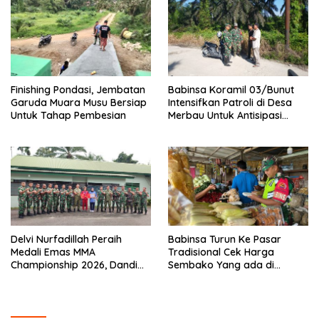
Finishing Pondasi, Jembatan
Babinsa Koramil 03/Bunut
Garuda Muara Musu Bersiap
Intensifkan Patroli di Desa
Untuk Tahap Pembesian
Merbau Untuk Antisipasi
Karhutla
Delvi Nurfadillah Peraih
Babinsa Turun Ke Pasar
Medali Emas MMA
Tradisional Cek Harga
Championship 2026, Dandim
Sembako Yang ada di
0313/KPR Serahkan Piagam
Warung Didesa Binaan
Penghargaan