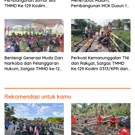
Pembangunan Sumur Bor
Menerobos Malam,
TMMD Ke-129 Kodim
Pembangunan MCK Dusun 1
0313/KPR di Musholla Alfaizin
Terus Dipacu
Rampung 100 Persen
Bentengi Generasi Muda Dari
Perkuat Kemanunggalan TNI
Narkoba dan Pelanggaran
dan Rakyat, Satgas TMMD
Hukum, Satgas TMMD ke-129
Ke-129 Kodim 0313/KPR dan
Kodim 0313/KPR Gelar
Warga Gotong -Royong
Penyuluhan di Pangkalan
Perbaiki Jembatan jalan
Terap
Desa
Rekomendasi untuk kamu