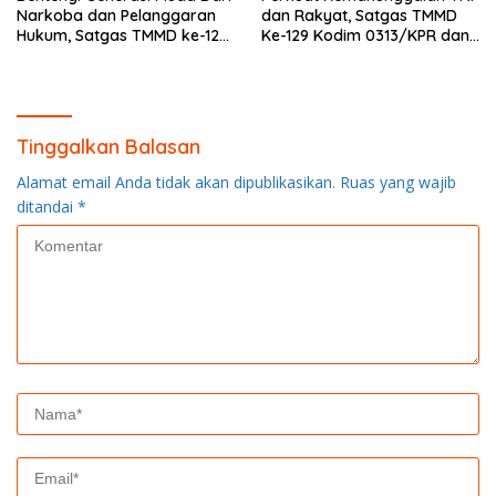
Narkoba dan Pelanggaran
dan Rakyat, Satgas TMMD
Hukum, Satgas TMMD ke-129
Ke-129 Kodim 0313/KPR dan
Kodim 0313/KPR Gelar
Warga Gotong -Royong
Penyuluhan di Pangkalan
Perbaiki Jembatan jalan
Terap
Desa
Tinggalkan Balasan
Alamat email Anda tidak akan dipublikasikan.
Ruas yang wajib
ditandai
*