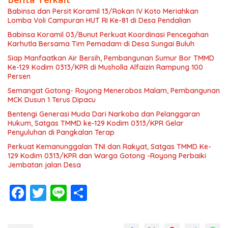
Babinsa dan Persit Koramil 13/Rokan IV Koto Meriahkan
Lomba Voli Campuran HUT RI Ke-81 di Desa Pendalian
Babinsa Koramil 03/Bunut Perkuat Koordinasi Pencegahan
Karhutla Bersama Tim Pemadam di Desa Sungai Buluh
Siap Manfaatkan Air Bersih, Pembangunan Sumur Bor TMMD
Ke-129 Kodim 0313/KPR di Musholla Alfaizin Rampung 100
Persen
Semangat Gotong- Royong Menerobos Malam, Pembangunan
MCK Dusun 1 Terus Dipacu
Bentengi Generasi Muda Dari Narkoba dan Pelanggaran
Hukum, Satgas TMMD ke-129 Kodim 0313/KPR Gelar
Penyuluhan di Pangkalan Terap
Perkuat Kemanunggalan TNI dan Rakyat, Satgas TMMD Ke-
129 Kodim 0313/KPR dan Warga Gotong -Royong Perbaiki
Jembatan jalan Desa
F
T
Li
S
ac
w
n
h
e
itt
e
ar