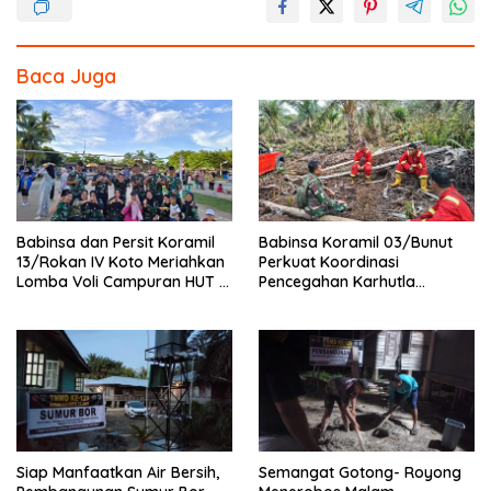
b
er
e
o
Baca Juga
o
k
Babinsa dan Persit Koramil
Babinsa Koramil 03/Bunut
13/Rokan IV Koto Meriahkan
Perkuat Koordinasi
Lomba Voli Campuran HUT RI
Pencegahan Karhutla
Ke-81 di Desa Pendalian
Bersama Tim Pemadam di
Desa Sungai Buluh
Siap Manfaatkan Air Bersih,
Semangat Gotong- Royong