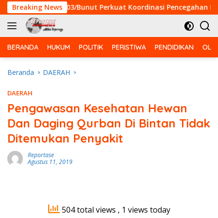
Langsung
a Koramil 03/Bunut Perkuat Koordinasi Pencegahan Karhutla 
Breaking News
ke
konten
BERANDA
HUKUM
POLITIK
PERISTIWA
PENDIDIKAN
OLA
Beranda
DAERAH
DAERAH
Pengawasan Kesehatan Hewan
Dan Daging Qurban Di Bintan Tidak
Ditemukan Penyakit
Reportase
Agustus 11, 2019
504 total views
, 1 views today