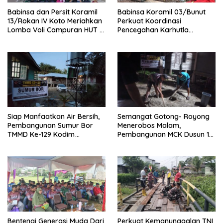
Babinsa dan Persit Koramil
Babinsa Koramil 03/Bunut
13/Rokan IV Koto Meriahkan
Perkuat Koordinasi
Lomba Voli Campuran HUT RI
Pencegahan Karhutla
Ke-81 di Desa Pendalian
Bersama Tim Pemadam di
Desa Sungai Buluh
Siap Manfaatkan Air Bersih,
Semangat Gotong- Royong
Pembangunan Sumur Bor
Menerobos Malam,
TMMD Ke-129 Kodim
Pembangunan MCK Dusun 1
0313/KPR di Musholla Alfaizin
Terus Dipacu
Rampung 100 Persen
Bentengi Generasi Muda Dari
Perkuat Kemanunggalan TNI