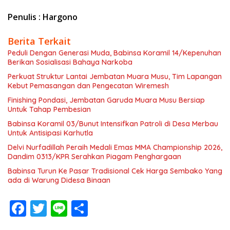
Penulis : Hargono
Berita Terkait
Peduli Dengan Generasi Muda, Babinsa Koramil 14/Kepenuhan
Berikan Sosialisasi Bahaya Narkoba
Perkuat Struktur Lantai Jembatan Muara Musu, Tim Lapangan
Kebut Pemasangan dan Pengecatan Wiremesh
Finishing Pondasi, Jembatan Garuda Muara Musu Bersiap
Untuk Tahap Pembesian
Babinsa Koramil 03/Bunut Intensifkan Patroli di Desa Merbau
Untuk Antisipasi Karhutla
Delvi Nurfadillah Peraih Medali Emas MMA Championship 2026,
Dandim 0313/KPR Serahkan Piagam Penghargaan
Babinsa Turun Ke Pasar Tradisional Cek Harga Sembako Yang
ada di Warung Didesa Binaan
F
T
Li
S
ac
w
n
h