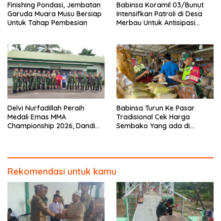
Finishing Pondasi, Jembatan
Babinsa Koramil 03/Bunut
Garuda Muara Musu Bersiap
Intensifkan Patroli di Desa
Untuk Tahap Pembesian
Merbau Untuk Antisipasi
Karhutla
Delvi Nurfadillah Peraih
Babinsa Turun Ke Pasar
Medali Emas MMA
Tradisional Cek Harga
Championship 2026, Dandim
Sembako Yang ada di
0313/KPR Serahkan Piagam
Warung Didesa Binaan
Penghargaan
Rekomendasi untuk kamu