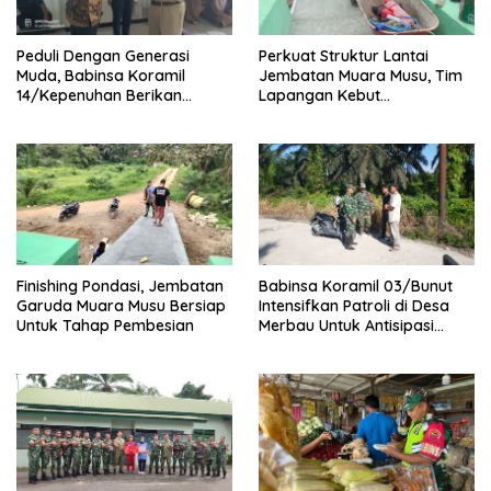
Peduli Dengan Generasi
Perkuat Struktur Lantai
Muda, Babinsa Koramil
Jembatan Muara Musu, Tim
14/Kepenuhan Berikan
Lapangan Kebut
Sosialisasi Bahaya Narkoba
Pemasangan dan
Pengecatan Wiremesh
Finishing Pondasi, Jembatan
Babinsa Koramil 03/Bunut
Garuda Muara Musu Bersiap
Intensifkan Patroli di Desa
Untuk Tahap Pembesian
Merbau Untuk Antisipasi
Karhutla