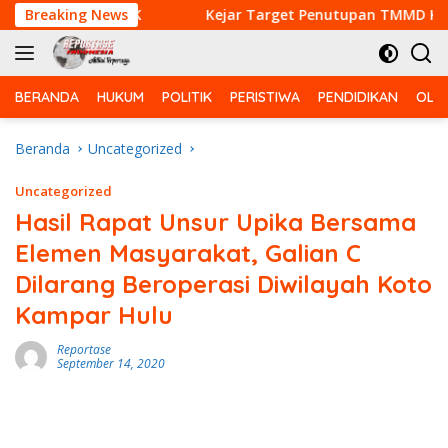
Langsung
Bebas PMK
Breaking News
Kejar Target Penutupan TMMD Ke-129, Satg
ke
konten
BERANDA
HUKUM
POLITIK
PERISTIWA
PENDIDIKAN
OLA
Beranda
Uncategorized
Uncategorized
Hasil Rapat Unsur Upika Bersama
Elemen Masyarakat, Galian C
Dilarang Beroperasi Diwilayah Koto
Kampar Hulu
Reportase
September 14, 2020