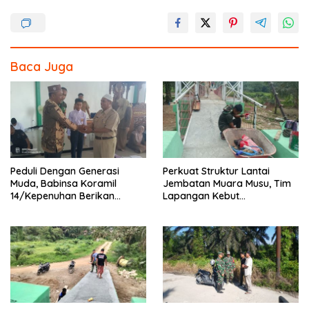
e
itt
e
ar
b
er
e
o
Baca Juga
o
k
Peduli Dengan Generasi
Perkuat Struktur Lantai
Muda, Babinsa Koramil
Jembatan Muara Musu, Tim
14/Kepenuhan Berikan
Lapangan Kebut
Sosialisasi Bahaya Narkoba
Pemasangan dan
Pengecatan Wiremesh