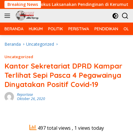
Langsung
 Gabungan Fokus Laksanakan Pendinginan di Kerumutan
Breaking News
ke
konten
BERANDA
HUKUM
POLITIK
PERISTIWA
PENDIDIKAN
OLA
Beranda
Uncategorized
Uncategorized
Kantor Sekretariat DPRD Kampar
Terlihat Sepi Pasca 4 Pegawainya
Dinyatakan Positif Covid-19
Reportase
Oktober 26, 2020
497 total views
, 1 views today