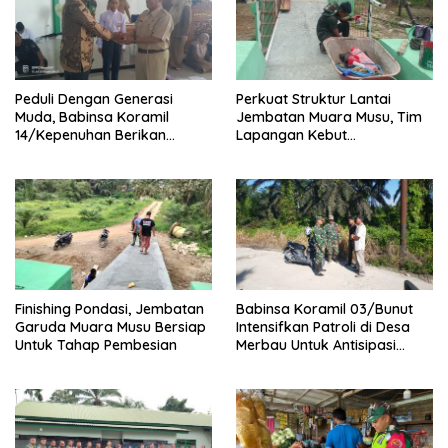
Peduli Dengan Generasi
Perkuat Struktur Lantai
Muda, Babinsa Koramil
Jembatan Muara Musu, Tim
14/Kepenuhan Berikan
Lapangan Kebut
Sosialisasi Bahaya Narkoba
Pemasangan dan
Pengecatan Wiremesh
Finishing Pondasi, Jembatan
Babinsa Koramil 03/Bunut
Garuda Muara Musu Bersiap
Intensifkan Patroli di Desa
Untuk Tahap Pembesian
Merbau Untuk Antisipasi
Karhutla