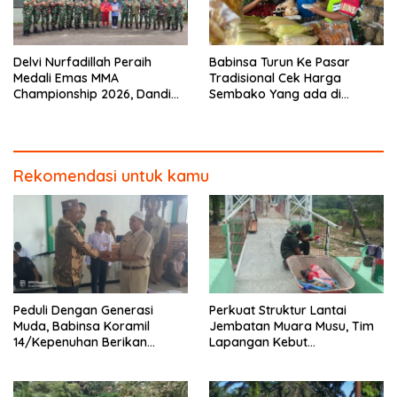
Delvi Nurfadillah Peraih
Babinsa Turun Ke Pasar
Medali Emas MMA
Tradisional Cek Harga
Championship 2026, Dandim
Sembako Yang ada di
0313/KPR Serahkan Piagam
Warung Didesa Binaan
Penghargaan
Rekomendasi untuk kamu
Peduli Dengan Generasi
Perkuat Struktur Lantai
Muda, Babinsa Koramil
Jembatan Muara Musu, Tim
14/Kepenuhan Berikan
Lapangan Kebut
Sosialisasi Bahaya Narkoba
Pemasangan dan
Pengecatan Wiremesh