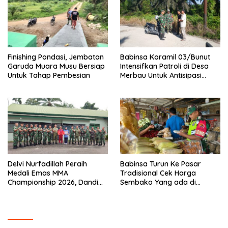
Finishing Pondasi, Jembatan
Babinsa Koramil 03/Bunut
Garuda Muara Musu Bersiap
Intensifkan Patroli di Desa
Untuk Tahap Pembesian
Merbau Untuk Antisipasi
Karhutla
Delvi Nurfadillah Peraih
Babinsa Turun Ke Pasar
Medali Emas MMA
Tradisional Cek Harga
Championship 2026, Dandim
Sembako Yang ada di
0313/KPR Serahkan Piagam
Warung Didesa Binaan
Penghargaan