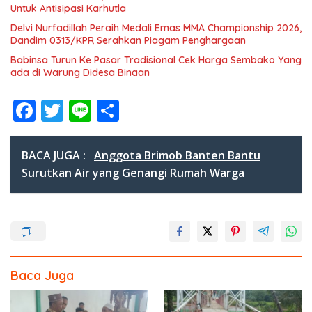
Untuk Antisipasi Karhutla
Delvi Nurfadillah Peraih Medali Emas MMA Championship 2026,
Dandim 0313/KPR Serahkan Piagam Penghargaan
Babinsa Turun Ke Pasar Tradisional Cek Harga Sembako Yang
ada di Warung Didesa Binaan
F
T
Li
S
ac
w
n
h
e
itt
e
ar
BACA JUGA :
Anggota Brimob Banten Bantu
b
er
e
Surutkan Air yang Genangi Rumah Warga
o
o
k
Baca Juga