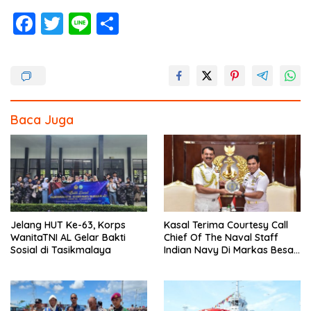
F
T
Li
S
ac
w
n
h
e
itt
e
ar
b
er
e
o
Baca Juga
o
k
Jelang HUT Ke-63, Korps
Kasal Terima Courtesy Call
WanitaTNI AL Gelar Bakti
Chief Of The Naval Staff
Sosial di Tasikmalaya
Indian Navy Di Markas Besar
Angkatan Laut