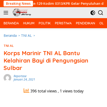
Langsung
tgas TMMD ke-129 Kodim 0313/KPR Gelar Penyuluhan di Pangka
Breaking News
ke
konten
BERANDA
HUKUM
POLITIK
PERISTIWA
PENDIDIKAN
OLA
Beranda
TNI AL
TNI AL
Korps Marinir TNI AL Bantu
Kelahiran Bayi di Pengungsian
Sulbar
Reportase
Januari 24, 2021
396 total views
, 1 views today