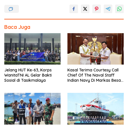
o
k
Baca Juga
Jelang HUT Ke-63, Korps
Kasal Terima Courtesy Call
WanitaTNI AL Gelar Bakti
Chief Of The Naval Staff
Sosial di Tasikmalaya
Indian Navy Di Markas Besar
Angkatan Laut