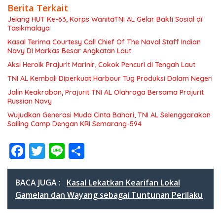
Berita Terkait
Jelang HUT Ke-63, Korps WanitaTNI AL Gelar Bakti Sosial di
Tasikmalaya
Kasal Terima Courtesy Call Chief Of The Naval Staff Indian
Navy Di Markas Besar Angkatan Laut
Aksi Heroik Prajurit Marinir, Cokok Pencuri di Tengah Laut
TNI AL Kembali Diperkuat Harbour Tug Produksi Dalam Negeri
Jalin Keakraban, Prajurit TNI AL Olahraga Bersama Prajurit
Russian Navy
Wujudkan Generasi Muda Cinta Bahari, TNI AL Selenggarakan
Sailing Camp Dengan KRI Semarang-594
F
T
Li
S
ac
w
n
h
e
itt
e
ar
BACA JUGA :
Kasal Lekatkan Kearifan Lokal
b
er
e
Gamelan dan Wayang sebagai Tuntunan Perilaku
o