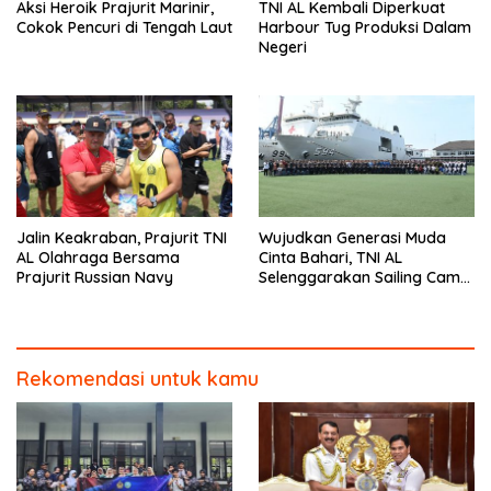
Aksi Heroik Prajurit Marinir,
TNI AL Kembali Diperkuat
Cokok Pencuri di Tengah Laut
Harbour Tug Produksi Dalam
Negeri
Jalin Keakraban, Prajurit TNI
Wujudkan Generasi Muda
AL Olahraga Bersama
Cinta Bahari, TNI AL
Prajurit Russian Navy
Selenggarakan Sailing Camp
Dengan KRI Semarang-594
Rekomendasi untuk kamu