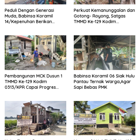
Peduli Dengan Generasi
Perkuat Kemanunggalan dan
Muda, Babinsa Koramil
Gotong- Royong, Satgas
14/Kepenuhan Berikan
TMMD Ke-129 Kodim
Sosialisasi Bahaya Narkoba
0313/KPR Bersama
Mahasiswa UNRI Pulas
Rumah Bapak Dedi
Pembangunan MCK Dusun 1
Babinsa Koramil 06 Siak Hulu
TMMD Ke-129 Kodim
Pantau Ternak Warga,Agar
0313/KPR Capai Progres
Sapi Bebas PMK
87%, Masuki Tahan
Pemasangan Keramik