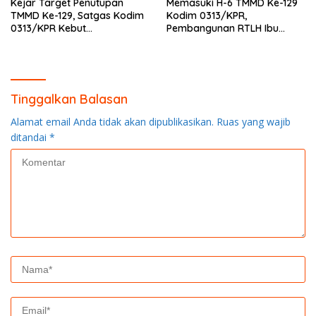
Kejar Target Penutupan
Memasuki H-6 TMMD Ke-129
TMMD Ke-129, Satgas Kodim
Kodim 0313/KPR,
0313/KPR Kebut
Pembangunan RTLH Ibu
Pembangunan MCK SD 013
Asmawati Masuki Tahap
Pangkalan Terap
Finishing dan Pengecatan
Tinggalkan Balasan
Alamat email Anda tidak akan dipublikasikan.
Ruas yang wajib
ditandai
*