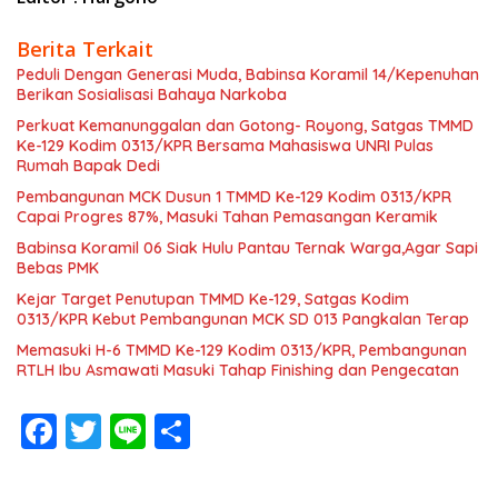
Berita Terkait
Peduli Dengan Generasi Muda, Babinsa Koramil 14/Kepenuhan
Berikan Sosialisasi Bahaya Narkoba
Perkuat Kemanunggalan dan Gotong- Royong, Satgas TMMD
Ke-129 Kodim 0313/KPR Bersama Mahasiswa UNRI Pulas
Rumah Bapak Dedi
Pembangunan MCK Dusun 1 TMMD Ke-129 Kodim 0313/KPR
Capai Progres 87%, Masuki Tahan Pemasangan Keramik
Babinsa Koramil 06 Siak Hulu Pantau Ternak Warga,Agar Sapi
Bebas PMK
Kejar Target Penutupan TMMD Ke-129, Satgas Kodim
0313/KPR Kebut Pembangunan MCK SD 013 Pangkalan Terap
Memasuki H-6 TMMD Ke-129 Kodim 0313/KPR, Pembangunan
RTLH Ibu Asmawati Masuki Tahap Finishing dan Pengecatan
F
T
Li
S
ac
w
n
h