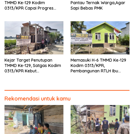
TMMD Ke-129 Kodim
Pantau Ternak Warga,Agar
0313/KPR Capai Progres
Sapi Bebas PMK
87%, Masuki Tahan
Pemasangan Keramik
Kejar Target Penutupan
Memasuki H-6 TMMD Ke-129
TMMD Ke-129, Satgas Kodim
Kodim 0313/KPR,
0313/KPR Kebut
Pembangunan RTLH Ibu
Pembangunan MCK SD 013
Asmawati Masuki Tahap
Pangkalan Terap
Finishing dan Pengecatan
Rekomendasi untuk kamu