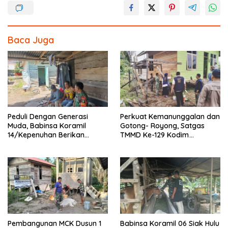
e
itt
e
ar
b
er
e
o
Baca Juga
o
k
Peduli Dengan Generasi
Perkuat Kemanunggalan dan
Muda, Babinsa Koramil
Gotong- Royong, Satgas
14/Kepenuhan Berikan
TMMD Ke-129 Kodim
Sosialisasi Bahaya Narkoba
0313/KPR Bersama
Mahasiswa UNRI Pulas
Rumah Bapak Dedi
Pembangunan MCK Dusun 1
Babinsa Koramil 06 Siak Hulu