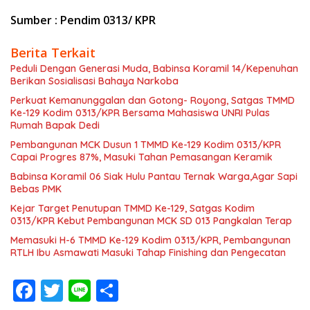
Sumber : Pendim 0313/ KPR
Berita Terkait
Peduli Dengan Generasi Muda, Babinsa Koramil 14/Kepenuhan
Berikan Sosialisasi Bahaya Narkoba
Perkuat Kemanunggalan dan Gotong- Royong, Satgas TMMD
Ke-129 Kodim 0313/KPR Bersama Mahasiswa UNRI Pulas
Rumah Bapak Dedi
Pembangunan MCK Dusun 1 TMMD Ke-129 Kodim 0313/KPR
Capai Progres 87%, Masuki Tahan Pemasangan Keramik
Babinsa Koramil 06 Siak Hulu Pantau Ternak Warga,Agar Sapi
Bebas PMK
Kejar Target Penutupan TMMD Ke-129, Satgas Kodim
0313/KPR Kebut Pembangunan MCK SD 013 Pangkalan Terap
Memasuki H-6 TMMD Ke-129 Kodim 0313/KPR, Pembangunan
RTLH Ibu Asmawati Masuki Tahap Finishing dan Pengecatan
F
T
Li
S