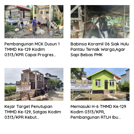
Mahasiswa UNRI Pulas
Rumah Bapak Dedi
Pembangunan MCK Dusun 1
Babinsa Koramil 06 Siak Hulu
TMMD Ke-129 Kodim
Pantau Ternak Warga,Agar
0313/KPR Capai Progres
Sapi Bebas PMK
87%, Masuki Tahan
Pemasangan Keramik
Kejar Target Penutupan
Memasuki H-6 TMMD Ke-129
TMMD Ke-129, Satgas Kodim
Kodim 0313/KPR,
0313/KPR Kebut
Pembangunan RTLH Ibu
Pembangunan MCK SD 013
Asmawati Masuki Tahap
Pangkalan Terap
Finishing dan Pengecatan