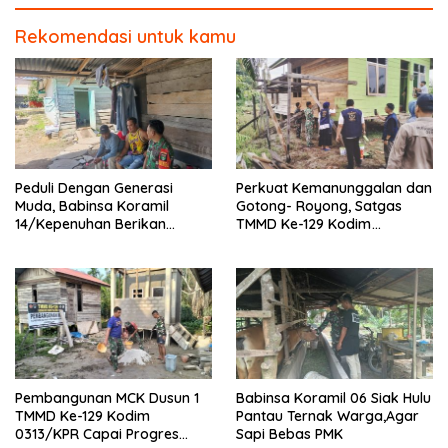
Rekomendasi untuk kamu
Peduli Dengan Generasi
Perkuat Kemanunggalan dan
Muda, Babinsa Koramil
Gotong- Royong, Satgas
14/Kepenuhan Berikan
TMMD Ke-129 Kodim
Sosialisasi Bahaya Narkoba
0313/KPR Bersama
Mahasiswa UNRI Pulas
Rumah Bapak Dedi
Pembangunan MCK Dusun 1
Babinsa Koramil 06 Siak Hulu
TMMD Ke-129 Kodim
Pantau Ternak Warga,Agar
0313/KPR Capai Progres
Sapi Bebas PMK