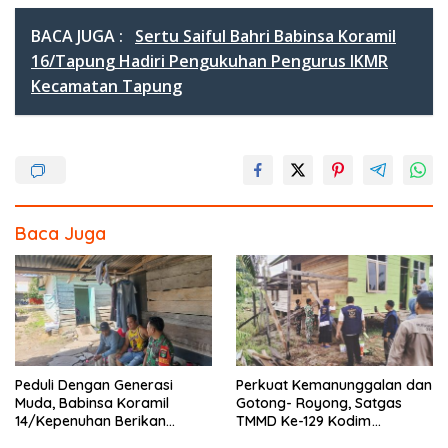
ac
w
n
h
e
itt
e
ar
BACA JUGA :
Sertu Saiful Bahri Babinsa Koramil
b
er
e
16/Tapung Hadiri Pengukuhan Pengurus IKMR
Kecamatan Tapung
o
o
k
Baca Juga
Peduli Dengan Generasi
Perkuat Kemanunggalan dan
Muda, Babinsa Koramil
Gotong- Royong, Satgas
14/Kepenuhan Berikan
TMMD Ke-129 Kodim
Sosialisasi Bahaya Narkoba
0313/KPR Bersama