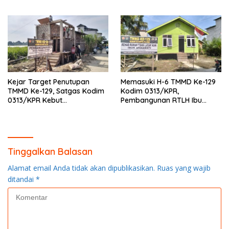
87%, Masuki Tahan
Pemasangan Keramik
Kejar Target Penutupan
Memasuki H-6 TMMD Ke-129
TMMD Ke-129, Satgas Kodim
Kodim 0313/KPR,
0313/KPR Kebut
Pembangunan RTLH Ibu
Pembangunan MCK SD 013
Asmawati Masuki Tahap
Pangkalan Terap
Finishing dan Pengecatan
Tinggalkan Balasan
Alamat email Anda tidak akan dipublikasikan.
Ruas yang wajib
ditandai
*