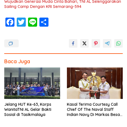
Wujudkan Generasi Muda Cinta Bahari, TNI AL Selenggarakan
Sailing Camp Dengan KRI Semarang-594
F
T
Li
S
ac
w
n
h
e
itt
e
ar
b
er
e
o
Baca Juga
o
k
Jelang HUT Ke-63, Korps
Kasal Terima Courtesy Call
WanitaTNI AL Gelar Bakti
Chief Of The Naval Staff
Sosial di Tasikmalaya
Indian Navy Di Markas Besar
Angkatan Laut