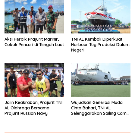
Aksi Heroik Prajurit Marinir,
TNI AL Kembali Diperkuat
Cokok Pencuri di Tengah Laut
Harbour Tug Produksi Dalam
Negeri
Jalin Keakraban, Prajurit TNI
Wujudkan Generasi Muda
AL Olahraga Bersama
Cinta Bahari, TNI AL
Prajurit Russian Navy
Selenggarakan Sailing Camp
Dengan KRI Semarang-594