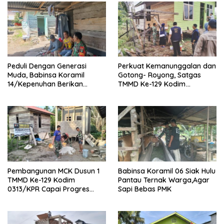
Peduli Dengan Generasi
Perkuat Kemanunggalan dan
Muda, Babinsa Koramil
Gotong- Royong, Satgas
14/Kepenuhan Berikan
TMMD Ke-129 Kodim
Sosialisasi Bahaya Narkoba
0313/KPR Bersama
Mahasiswa UNRI Pulas
Rumah Bapak Dedi
Pembangunan MCK Dusun 1
Babinsa Koramil 06 Siak Hulu
TMMD Ke-129 Kodim
Pantau Ternak Warga,Agar
0313/KPR Capai Progres
Sapi Bebas PMK
87%, Masuki Tahan
Pemasangan Keramik