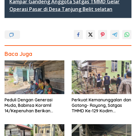
b
er
e
Kampar Gandeng Anggota Satgas TMMD Gelar
Operasi Pasar di Desa Tanjung Belit selatan
o
o
k
Baca Juga
Peduli Dengan Generasi
Perkuat Kemanunggalan dan
Muda, Babinsa Koramil
Gotong- Royong, Satgas
14/Kepenuhan Berikan
TMMD Ke-129 Kodim
Sosialisasi Bahaya Narkoba
0313/KPR Bersama
Mahasiswa UNRI Pulas
Rumah Bapak Dedi