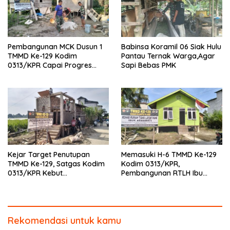
Pembangunan MCK Dusun 1
Babinsa Koramil 06 Siak Hulu
TMMD Ke-129 Kodim
Pantau Ternak Warga,Agar
0313/KPR Capai Progres
Sapi Bebas PMK
87%, Masuki Tahan
Pemasangan Keramik
Kejar Target Penutupan
Memasuki H-6 TMMD Ke-129
TMMD Ke-129, Satgas Kodim
Kodim 0313/KPR,
0313/KPR Kebut
Pembangunan RTLH Ibu
Pembangunan MCK SD 013
Asmawati Masuki Tahap
Pangkalan Terap
Finishing dan Pengecatan
Rekomendasi untuk kamu