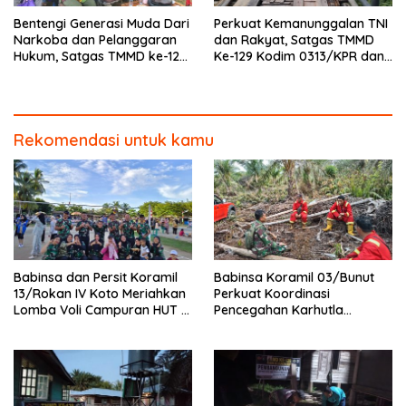
Bentengi Generasi Muda Dari
Perkuat Kemanunggalan TNI
Narkoba dan Pelanggaran
dan Rakyat, Satgas TMMD
Hukum, Satgas TMMD ke-129
Ke-129 Kodim 0313/KPR dan
Kodim 0313/KPR Gelar
Warga Gotong -Royong
Penyuluhan di Pangkalan
Perbaiki Jembatan jalan
Terap
Desa
Rekomendasi untuk kamu
Babinsa dan Persit Koramil
Babinsa Koramil 03/Bunut
13/Rokan IV Koto Meriahkan
Perkuat Koordinasi
Lomba Voli Campuran HUT RI
Pencegahan Karhutla
Ke-81 di Desa Pendalian
Bersama Tim Pemadam di
Desa Sungai Buluh