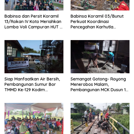
Babinsa dan Persit Koramil
Babinsa Koramil 03/Bunut
13/Rokan IV Koto Meriahkan
Perkuat Koordinasi
Lomba Voli Campuran HUT RI
Pencegahan Karhutla
Ke-81 di Desa Pendalian
Bersama Tim Pemadam di
Desa Sungai Buluh
Siap Manfaatkan Air Bersih,
Semangat Gotong- Royong
Pembangunan Sumur Bor
Menerobos Malam,
TMMD Ke-129 Kodim
Pembangunan MCK Dusun 1
0313/KPR di Musholla Alfaizin
Terus Dipacu
Rampung 100 Persen