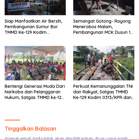
Siap Manfaatkan Air Bersih,
Semangat Gotong- Royong
Pembangunan Sumur Bor
Menerobos Malam,
TMMD Ke-129 Kodim
Pembangunan MCK Dusun 1
0313/KPR di Musholla Alfaizin
Terus Dipacu
Rampung 100 Persen
Bentengi Generasi Muda Dari
Perkuat Kemanunggalan TNI
Narkoba dan Pelanggaran
dan Rakyat, Satgas TMMD
Hukum, Satgas TMMD ke-129
Ke-129 Kodim 0313/KPR dan
Kodim 0313/KPR Gelar
Warga Gotong -Royong
Penyuluhan di Pangkalan
Perbaiki Jembatan jalan
Terap
Desa
Tinggalkan Balasan
Alamat email Anda tidak akan dipublikasikan.
Ruas yang wajib