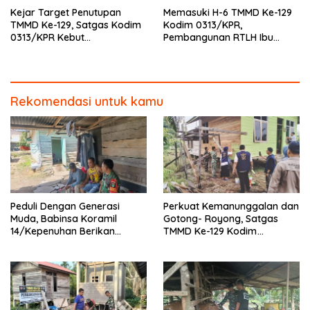
Kejar Target Penutupan
Memasuki H-6 TMMD Ke-129
TMMD Ke-129, Satgas Kodim
Kodim 0313/KPR,
0313/KPR Kebut
Pembangunan RTLH Ibu
Pembangunan MCK SD 013
Asmawati Masuki Tahap
Pangkalan Terap
Finishing dan Pengecatan
Rekomendasi untuk kamu
Peduli Dengan Generasi
Perkuat Kemanunggalan dan
Muda, Babinsa Koramil
Gotong- Royong, Satgas
14/Kepenuhan Berikan
TMMD Ke-129 Kodim
Sosialisasi Bahaya Narkoba
0313/KPR Bersama
Mahasiswa UNRI Pulas
Rumah Bapak Dedi