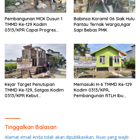
Pembangunan MCK Dusun 1
Babinsa Koramil 06 Siak Hulu
TMMD Ke-129 Kodim
Pantau Ternak Warga,Agar
0313/KPR Capai Progres
Sapi Bebas PMK
87%, Masuki Tahan
Pemasangan Keramik
Kejar Target Penutupan
Memasuki H-6 TMMD Ke-129
TMMD Ke-129, Satgas Kodim
Kodim 0313/KPR,
0313/KPR Kebut
Pembangunan RTLH Ibu
Pembangunan MCK SD 013
Asmawati Masuki Tahap
Pangkalan Terap
Finishing dan Pengecatan
Tinggalkan Balasan
Alamat email Anda tidak akan dipublikasikan.
Ruas yang wajib