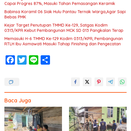
Capai Progres 87%, Masuki Tahan Pemasangan Keramik
Babinsa Koramil 06 Siak Hulu Pantau Ternak Warga,Agar Sapi
Bebas PMK
Kejar Target Penutupan TMMD Ke-129, Satgas Kodim
0313/KPR Kebut Pembangunan MCK SD 013 Pangkalan Terap
Memasuki H-6 TMMD Ke-129 Kodim 0313/KPR, Pembangunan
RTLH Ibu Asmawati Masuki Tahap Finishing dan Pengecatan
F
T
Li
S
ac
w
n
h
e
itt
e
ar
b
er
e
o
Baca Juga
o
k