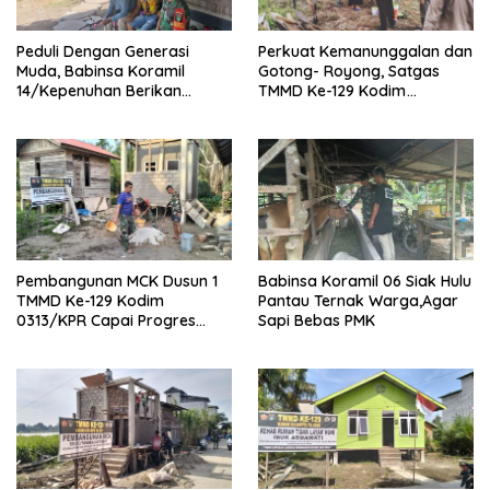
Peduli Dengan Generasi
Perkuat Kemanunggalan dan
Muda, Babinsa Koramil
Gotong- Royong, Satgas
14/Kepenuhan Berikan
TMMD Ke-129 Kodim
Sosialisasi Bahaya Narkoba
0313/KPR Bersama
Mahasiswa UNRI Pulas
Rumah Bapak Dedi
Pembangunan MCK Dusun 1
Babinsa Koramil 06 Siak Hulu
TMMD Ke-129 Kodim
Pantau Ternak Warga,Agar
0313/KPR Capai Progres
Sapi Bebas PMK
87%, Masuki Tahan
Pemasangan Keramik