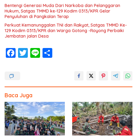
Bentengi Generasi Muda Dari Narkoba dan Pelanggaran
Hukum, Satgas TMMD ke-129 Kodim 0313/KPR Gelar
Penyuluhan di Pangkalan Terap
Perkuat Kemanunggalan TNI dan Rakyat, Satgas TMMD Ke-
129 Kodim 0313/KPR dan Warga Gotong -Royong Perbaiki
Jembatan jalan Desa
F
T
Li
S
ac
w
n
h
e
itt
e
ar
b
er
e
o
Baca Juga
o
k