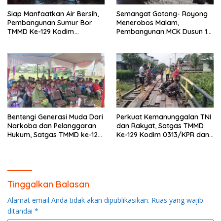
Siap Manfaatkan Air Bersih,
Semangat Gotong- Royong
Pembangunan Sumur Bor
Menerobos Malam,
TMMD Ke-129 Kodim
Pembangunan MCK Dusun 1
0313/KPR di Musholla Alfaizin
Terus Dipacu
Rampung 100 Persen
Bentengi Generasi Muda Dari
Perkuat Kemanunggalan TNI
Narkoba dan Pelanggaran
dan Rakyat, Satgas TMMD
Hukum, Satgas TMMD ke-129
Ke-129 Kodim 0313/KPR dan
Kodim 0313/KPR Gelar
Warga Gotong -Royong
Penyuluhan di Pangkalan
Perbaiki Jembatan jalan
Terap
Desa
Tinggalkan Balasan
Alamat email Anda tidak akan dipublikasikan.
Ruas yang wajib
ditandai
*