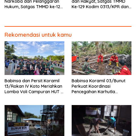
Narkoba dan Pelanggaran
dan Rakyat, Satgas TMMD
Hukum, Satgas TMMD ke-129
Ke-129 Kodim 0313/KPR dan
Kodim 0313/KPR Gelar
Warga Gotong -Royong
Penyuluhan di Pangkalan
Perbaiki Jembatan jalan
Terap
Desa
Rekomendasi untuk kamu
Babinsa dan Persit Koramil
Babinsa Koramil 03/Bunut
13/Rokan IV Koto Meriahkan
Perkuat Koordinasi
Lomba Voli Campuran HUT RI
Pencegahan Karhutla
Ke-81 di Desa Pendalian
Bersama Tim Pemadam di
Desa Sungai Buluh