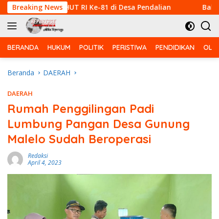
Langsung
mpuran HUT RI Ke-81 di Desa Pendalian
Breaking News
Babinsa Korami
ke
konten
BERANDA
HUKUM
POLITIK
PERISTIWA
PENDIDIKAN
OLA
Beranda
DAERAH
DAERAH
Rumah Penggilingan Padi
Lumbung Pangan Desa Gunung
Malelo Sudah Beroperasi
Redaksi
April 4, 2023