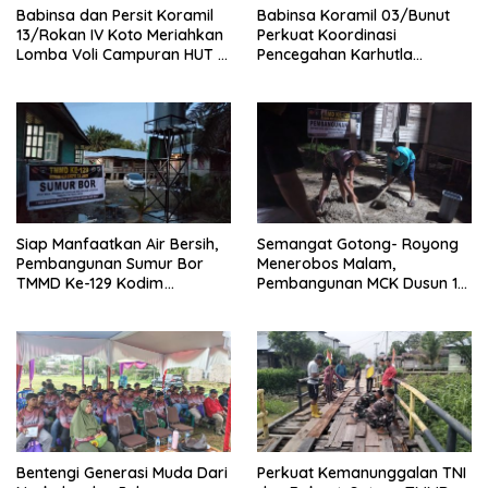
Babinsa dan Persit Koramil
Babinsa Koramil 03/Bunut
13/Rokan IV Koto Meriahkan
Perkuat Koordinasi
Lomba Voli Campuran HUT RI
Pencegahan Karhutla
Ke-81 di Desa Pendalian
Bersama Tim Pemadam di
Desa Sungai Buluh
Siap Manfaatkan Air Bersih,
Semangat Gotong- Royong
Pembangunan Sumur Bor
Menerobos Malam,
TMMD Ke-129 Kodim
Pembangunan MCK Dusun 1
0313/KPR di Musholla Alfaizin
Terus Dipacu
Rampung 100 Persen
Bentengi Generasi Muda Dari
Perkuat Kemanunggalan TNI