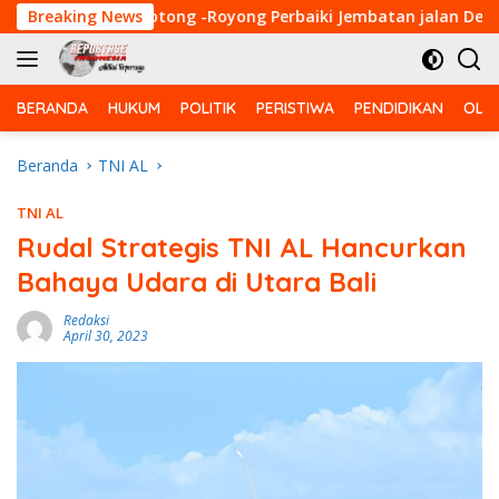
Langsung
 Warga Gotong -Royong Perbaiki Jembatan jalan Desa
Breaking News
ke
konten
BERANDA
HUKUM
POLITIK
PERISTIWA
PENDIDIKAN
OLA
Beranda
TNI AL
TNI AL
Rudal Strategis TNI AL Hancurkan
Bahaya Udara di Utara Bali
Redaksi
April 30, 2023