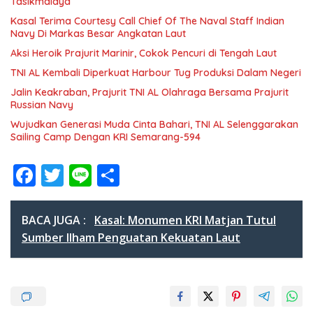
Tasikmalaya
Kasal Terima Courtesy Call Chief Of The Naval Staff Indian
Navy Di Markas Besar Angkatan Laut
Aksi Heroik Prajurit Marinir, Cokok Pencuri di Tengah Laut
TNI AL Kembali Diperkuat Harbour Tug Produksi Dalam Negeri
Jalin Keakraban, Prajurit TNI AL Olahraga Bersama Prajurit
Russian Navy
Wujudkan Generasi Muda Cinta Bahari, TNI AL Selenggarakan
Sailing Camp Dengan KRI Semarang-594
F
T
Li
S
ac
w
n
h
e
itt
e
ar
BACA JUGA :
Kasal: Monumen KRI Matjan Tutul
b
er
e
Sumber Ilham Penguatan Kekuatan Laut
o
o
k