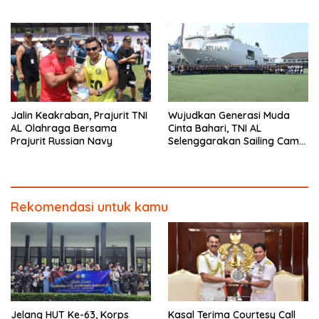
Jalin Keakraban, Prajurit TNI
Wujudkan Generasi Muda
AL Olahraga Bersama
Cinta Bahari, TNI AL
Prajurit Russian Navy
Selenggarakan Sailing Camp
Dengan KRI Semarang-594
Rekomendasi untuk kamu
Jelang HUT Ke-63, Korps
Kasal Terima Courtesy Call