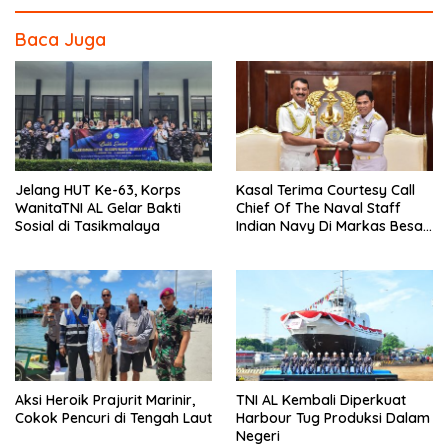
Baca Juga
Jelang HUT Ke-63, Korps
Kasal Terima Courtesy Call
WanitaTNI AL Gelar Bakti
Chief Of The Naval Staff
Sosial di Tasikmalaya
Indian Navy Di Markas Besar
Angkatan Laut
Aksi Heroik Prajurit Marinir,
TNI AL Kembali Diperkuat
Cokok Pencuri di Tengah Laut
Harbour Tug Produksi Dalam
Negeri