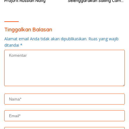
Prajurit Russian Navy
Selenggarakan Sailing Camp
Dengan KRI Semarang-594
Tinggalkan Balasan
Alamat email Anda tidak akan dipublikasikan.
Ruas yang wajib
ditandai
*