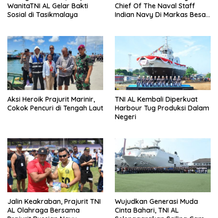
WanitaTNI AL Gelar Bakti
Chief Of The Naval Staff
Sosial di Tasikmalaya
Indian Navy Di Markas Besar
Angkatan Laut
Aksi Heroik Prajurit Marinir,
TNI AL Kembali Diperkuat
Cokok Pencuri di Tengah Laut
Harbour Tug Produksi Dalam
Negeri
Jalin Keakraban, Prajurit TNI
Wujudkan Generasi Muda
AL Olahraga Bersama
Cinta Bahari, TNI AL