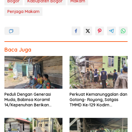
o
Bogor
Kabupaten Bogor
Makam
k
Penjaga Makam
Baca Juga
Peduli Dengan Generasi
Perkuat Kemanunggalan dan
Muda, Babinsa Koramil
Gotong- Royong, Satgas
14/Kepenuhan Berikan
TMMD Ke-129 Kodim
Sosialisasi Bahaya Narkoba
0313/KPR Bersama
Mahasiswa UNRI Pulas
Rumah Bapak Dedi