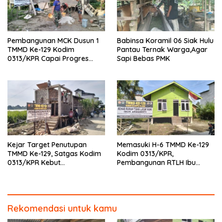
Pembangunan MCK Dusun 1
Babinsa Koramil 06 Siak Hulu
TMMD Ke-129 Kodim
Pantau Ternak Warga,Agar
0313/KPR Capai Progres
Sapi Bebas PMK
87%, Masuki Tahan
Pemasangan Keramik
Kejar Target Penutupan
Memasuki H-6 TMMD Ke-129
TMMD Ke-129, Satgas Kodim
Kodim 0313/KPR,
0313/KPR Kebut
Pembangunan RTLH Ibu
Pembangunan MCK SD 013
Asmawati Masuki Tahap
Pangkalan Terap
Finishing dan Pengecatan
Rekomendasi untuk kamu