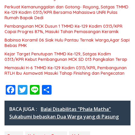
Perkuat Kemanunggalan dan Gotong- Royong, Satgas TMMD
Ke-129 Kodim 0313/KPR Bersama Mahasiswa UNRI Pulas
Rumah Bapak Dedi
Pembangunan MCK Dusun 1 TMMD Ke-129 Kodim 0313/KPR
Capai Progres 87%, Masuki Tahan Pemasangan Keramik
Babinsa Koramil 06 Siak Hulu Pantau Ternak Warga,Agar Sapi
Bebas PMK
Kejar Target Penutupan TMMD Ke-129, Satgas Kodim
0313/KPR Kebut Pembangunan MCK SD 013 Pangkalan Terap
Memasuki H-6 TMMD Ke-129 Kodim 0313/KPR, Pembangunan
RTLH Ibu Asmawati Masuki Tahap Finishing dan Pengecatan
F
T
Li
S
ac
w
n
h
e
itt
e
ar
BACA JUGA :
Balai Disabilitas "Phala Matha"
b
er
e
Sukabumi bebaskan Dua Warga yang di Pasung
o