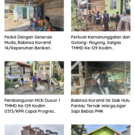
Peduli Dengan Generasi
Perkuat Kemanunggalan dan
Muda, Babinsa Koramil
Gotong- Royong, Satgas
14/Kepenuhan Berikan
TMMD Ke-129 Kodim
Sosialisasi Bahaya Narkoba
0313/KPR Bersama
Mahasiswa UNRI Pulas
Rumah Bapak Dedi
Pembangunan MCK Dusun 1
Babinsa Koramil 06 Siak Hulu
TMMD Ke-129 Kodim
Pantau Ternak Warga,Agar
0313/KPR Capai Progres
Sapi Bebas PMK
87%, Masuki Tahan
Pemasangan Keramik