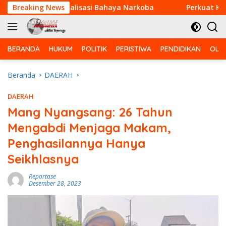
Langsung
erikan Sosialisasi Bahaya Narkoba
Breaking News
Perkuat Kemanungg
ke
konten
BERANDA
HUKUM
POLITIK
PERISTIWA
PENDIDIKAN
OLA
Beranda
DAERAH
DAERAH
Mang Nyangsang: 26 Tahun
Mengabdi Menjaga Makam,
Penghasilannya Hanya
Seikhlasnya
Reportase
Desember 28, 2023