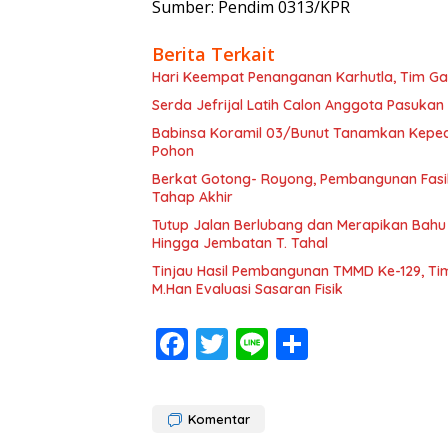
Sumber: Pendim 0313/KPR
Berita Terkait
Hari Keempat Penanganan Karhutla, Tim G
Serda Jefrijal Latih Calon Anggota Pasuka
Babinsa Koramil 03/Bunut Tanamkan Kepedu
Pohon
Berkat Gotong- Royong, Pembangunan Fasili
Tahap Akhir
Tutup Jalan Berlubang dan Merapikan Bahu
Hingga Jembatan T. Tahal
Tinjau Hasil Pembangunan TMMD Ke-129, Tim 
M.Han Evaluasi Sasaran Fisik
F
T
Li
S
ac
w
n
h
e
itt
e
ar
Komentar
b
er
e