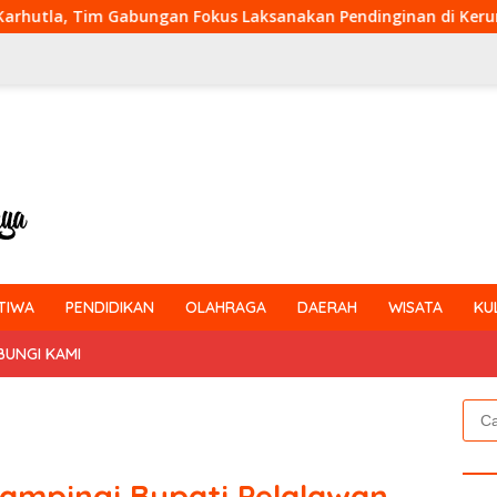
 Fokus Laksanakan Pendinginan di Kerumutan
Serda Je
TIWA
PENDIDIKAN
OLAHRAGA
DAERAH
WISATA
KU
BUNGI KAMI
Cari
untu
ampingi Bupati Pelalawan