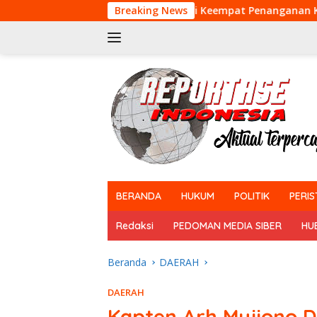
Langsung
Hari Keempat Penanganan Karhutla, Tim Gabungan
Breaking News
ke
konten
tutup
BERANDA
HUKUM
POLITIK
PERIS
Redaksi
PEDOMAN MEDIA SIBER
HU
Beranda
DAERAH
DAERAH
Kapten Arh Mujiono D