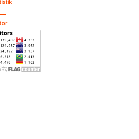
tistik
itor