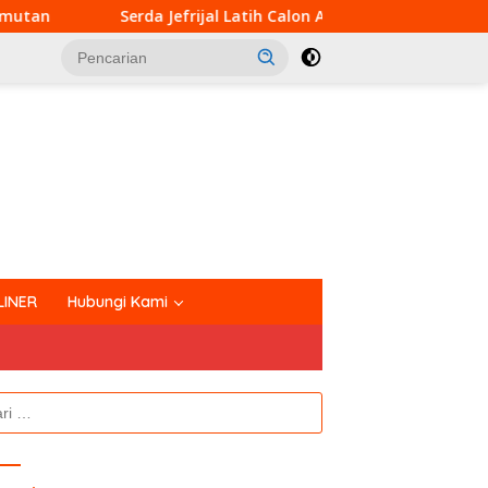
frijal Latih Calon Anggota Pasukan Pengibar Bendera
B
tutup
LINER
Hubungi Kami
k: