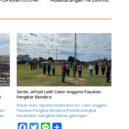
-129 Kodim 0313/KPR
Mabesad Brigjen TNI Zulfirman
ingga Jembatan T.
Chaniago, S.I.P., M.Han Evaluasi
Sasaran Fisik
Serda Jefrijal Latih Calon Anggota Pasukan
i
Pengibar Bendera
Rokan Hulu, reportaseindonesia.id | Calon anggota
ari
Pasukan Pengibar Bendera (Paskibra) tingkat
an
Kecamatan, mengikuti latihan gabungan…
F
T
Li
S