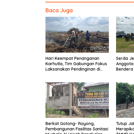
o
Baca Juga
o
k
Hari Keempat Penanganan
Serda Jef
Karhutla, Tim Gabungan Fokus
Anggota
Laksanakan Pendinginan di
Bendera
Kerumutan
Berkat Gotong- Royong,
Tutup Ja
Pembangunan Fasilitas Sanitasi
Merapika