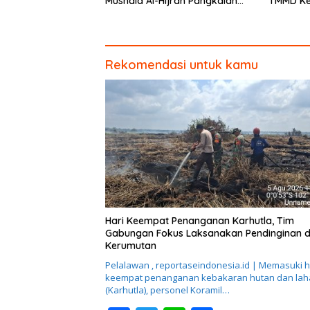
Mushala Al-Hijrah Pangkalan
TMMD Ke
Terap Dekati Tahap Akhir
Dipacu H
Tahal
Rekomendasi untuk kamu
Hari Keempat Penanganan Karhutla, Tim
Gabungan Fokus Laksanakan Pendinginan d
Kerumutan
Pelalawan , reportaseindonesia.id | Memasuki h
keempat penanganan kebakaran hutan dan lah
(Karhutla), personel Koramil…