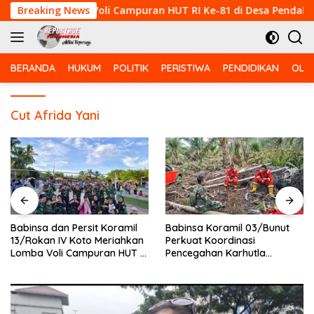
Langsung
eriahkan Lomba Voli Campuran HUT RI Ke-81 di Desa Pendalian
Breaking News
ke
konten
BERANDA
HUKUM
POLITIK
PERISTIWA
PENDIDIKAN
OLA
Cut Afrida Yani
Babinsa dan Persit Koramil
Babinsa Koramil 03/Bunut
13/Rokan IV Koto Meriahkan
Perkuat Koordinasi
Lomba Voli Campuran HUT RI
Pencegahan Karhutla
Ke-81 di Desa Pendalian
Bersama Tim Pemadam di
Desa Sungai Buluh