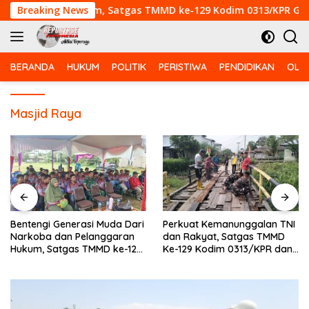
Langsung
elanggaran Hukum, Satgas TMMD ke-129 Kodim 0313/KPR Gelar 
Breaking News
ke
konten
BERANDA
HUKUM
POLITIK
PERISTIWA
PENDIDIKAN
OLA
Masjid Raya
erasi Muda Dari
Perkuat Kemanunggalan TNI
Babinsa Kora
 Pelanggaran
dan Rakyat, Satgas TMMD
Kodim 0313/K
as TMMD ke-129
Ke-129 Kodim 0313/KPR dan
Patroli Karhut
KPR Gelar
Warga Gotong -Royong
Rimbo Panjan
i Pangkalan
Perbaiki Jembatan jalan
Desa