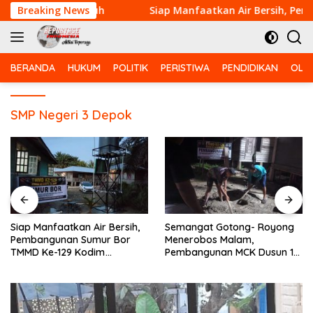
Langsung
Desa Sungai Buluh
Breaking News
Siap Manfaatkan Air Bersih, Pemba
ke
konten
BERANDA
HUKUM
POLITIK
PERISTIWA
PENDIDIKAN
OLA
SMP Negeri 3 Depok
Siap Manfaatkan Air Bersih,
Semangat Gotong- Royong
Pembangunan Sumur Bor
Menerobos Malam,
TMMD Ke-129 Kodim
Pembangunan MCK Dusun 1
0313/KPR di Musholla Alfaizin
Terus Dipacu
Rampung 100 Persen