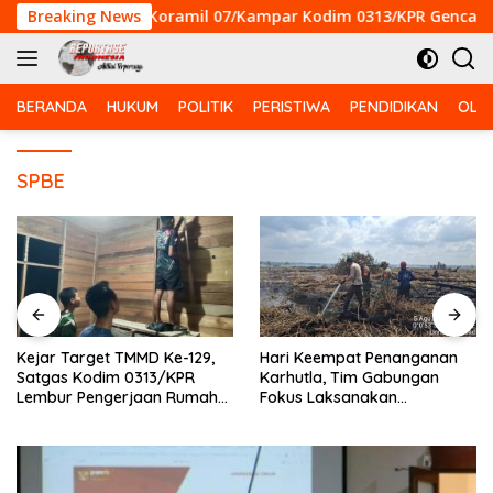
Langsung
Breaking News
Babinsa Koramil 07/Kampar Kodim 0313/KPR Gencarkan P
ke
konten
BERANDA
HUKUM
POLITIK
PERISTIWA
PENDIDIKAN
OLA
SPBE
Kejar Target TMMD Ke-129,
Hari Keempat Penanganan
Satgas Kodim 0313/KPR
Karhutla, Tim Gabungan
Lembur Pengerjaan Rumah
Fokus Laksanakan
Ibu Timah Pada Malam Hari
Pendinginan di Kerumutan