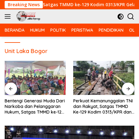
Langsung
anggaran Hukum, Satgas TMMD ke-129 Kodim 0313/KPR Gelar Pe
Breaking News
ke
konten
BERANDA
HUKUM
POLITIK
PERISTIWA
PENDIDIKAN
OLA
Unit Laka Bogor
Bentengi Generasi Muda Dari
Perkuat Kemanunggalan TNI
Narkoba dan Pelanggaran
dan Rakyat, Satgas TMMD
Hukum, Satgas TMMD ke-129
Ke-129 Kodim 0313/KPR dan
Kodim 0313/KPR Gelar
Warga Gotong -Royong
Penyuluhan di Pangkalan
Perbaiki Jembatan jalan
Terap
Desa