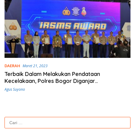
DAERAH
Maret 21, 2023
Terbaik Dalam Melakukan Pendataan
Kecelakaan, Polres Bogor Diganjar
Penghargaan dari Korlantas
Agus Suyono
Cari
untuk: