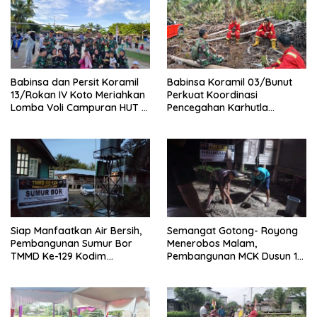
Babinsa dan Persit Koramil
Babinsa Koramil 03/Bunut
13/Rokan IV Koto Meriahkan
Perkuat Koordinasi
Lomba Voli Campuran HUT RI
Pencegahan Karhutla
Ke-81 di Desa Pendalian
Bersama Tim Pemadam di
Desa Sungai Buluh
Siap Manfaatkan Air Bersih,
Semangat Gotong- Royong
Pembangunan Sumur Bor
Menerobos Malam,
TMMD Ke-129 Kodim
Pembangunan MCK Dusun 1
0313/KPR di Musholla Alfaizin
Terus Dipacu
Rampung 100 Persen