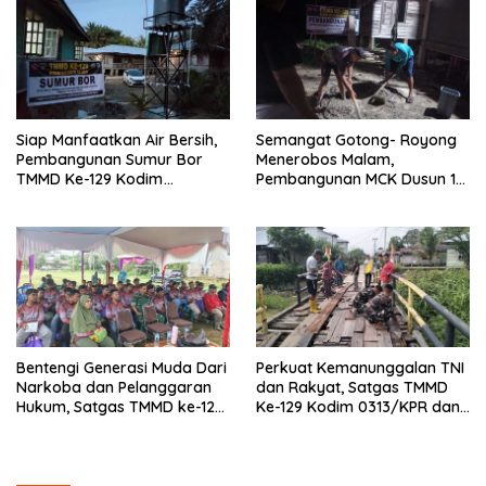
Siap Manfaatkan Air Bersih,
Semangat Gotong- Royong
Pembangunan Sumur Bor
Menerobos Malam,
TMMD Ke-129 Kodim
Pembangunan MCK Dusun 1
0313/KPR di Musholla Alfaizin
Terus Dipacu
Rampung 100 Persen
Bentengi Generasi Muda Dari
Perkuat Kemanunggalan TNI
Narkoba dan Pelanggaran
dan Rakyat, Satgas TMMD
Hukum, Satgas TMMD ke-129
Ke-129 Kodim 0313/KPR dan
Kodim 0313/KPR Gelar
Warga Gotong -Royong
Penyuluhan di Pangkalan
Perbaiki Jembatan jalan
Terap
Desa