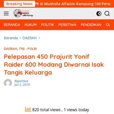
Langsung
im 0313/KPR di Musholla Alfaizin Rampung 100 Persen
Breaking News
ke
konten
BERANDA
HUKUM
POLITIK
PERISTIWA
PENDIDIKAN
OLA
Beranda
DAERAH
DAERAH
,
TNI - POLRI
Pelepasan 450 Prajurit Yonif
Raider 600 Modang Diwarnai Isak
Tangis Keluarga
Reportase
Juli 3, 2019
820 total views
, 1 views today