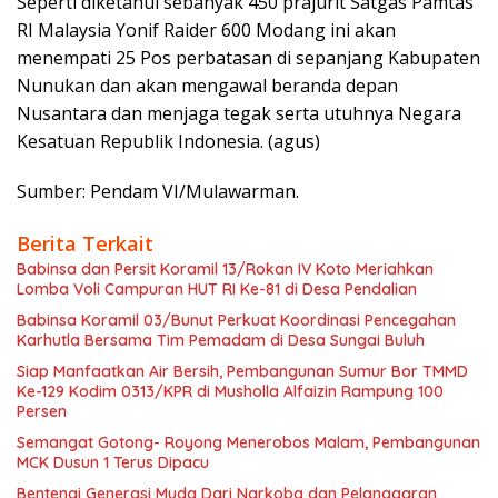
Seperti diketahui sebanyak 450 prajurit Satgas Pamtas
RI Malaysia Yonif Raider 600 Modang ini akan
menempati 25 Pos perbatasan di sepanjang Kabupaten
Nunukan dan akan mengawal beranda depan
Nusantara dan menjaga tegak serta utuhnya Negara
Kesatuan Republik Indonesia. (agus)
Sumber: Pendam VI/Mulawarman.
Berita Terkait
Babinsa dan Persit Koramil 13/Rokan IV Koto Meriahkan
Lomba Voli Campuran HUT RI Ke-81 di Desa Pendalian
Babinsa Koramil 03/Bunut Perkuat Koordinasi Pencegahan
Karhutla Bersama Tim Pemadam di Desa Sungai Buluh
Siap Manfaatkan Air Bersih, Pembangunan Sumur Bor TMMD
Ke-129 Kodim 0313/KPR di Musholla Alfaizin Rampung 100
Persen
Semangat Gotong- Royong Menerobos Malam, Pembangunan
MCK Dusun 1 Terus Dipacu
Bentengi Generasi Muda Dari Narkoba dan Pelanggaran