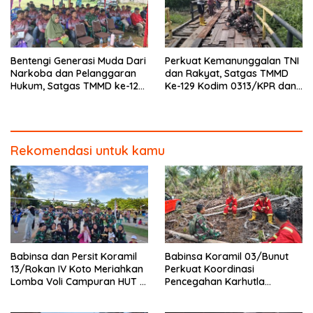
Bentengi Generasi Muda Dari
Perkuat Kemanunggalan TNI
Narkoba dan Pelanggaran
dan Rakyat, Satgas TMMD
Hukum, Satgas TMMD ke-129
Ke-129 Kodim 0313/KPR dan
Kodim 0313/KPR Gelar
Warga Gotong -Royong
Penyuluhan di Pangkalan
Perbaiki Jembatan jalan
Terap
Desa
Rekomendasi untuk kamu
Babinsa dan Persit Koramil
Babinsa Koramil 03/Bunut
13/Rokan IV Koto Meriahkan
Perkuat Koordinasi
Lomba Voli Campuran HUT RI
Pencegahan Karhutla
Ke-81 di Desa Pendalian
Bersama Tim Pemadam di
Desa Sungai Buluh