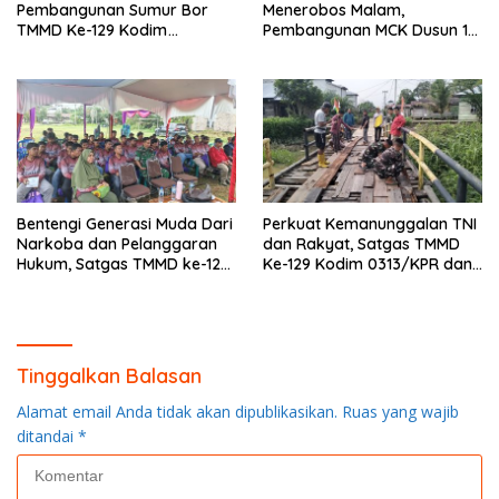
Pembangunan Sumur Bor
Menerobos Malam,
TMMD Ke-129 Kodim
Pembangunan MCK Dusun 1
0313/KPR di Musholla Alfaizin
Terus Dipacu
Rampung 100 Persen
Bentengi Generasi Muda Dari
Perkuat Kemanunggalan TNI
Narkoba dan Pelanggaran
dan Rakyat, Satgas TMMD
Hukum, Satgas TMMD ke-129
Ke-129 Kodim 0313/KPR dan
Kodim 0313/KPR Gelar
Warga Gotong -Royong
Penyuluhan di Pangkalan
Perbaiki Jembatan jalan
Terap
Desa
Tinggalkan Balasan
Alamat email Anda tidak akan dipublikasikan.
Ruas yang wajib
ditandai
*