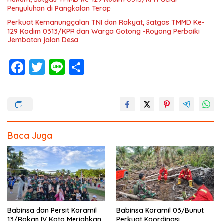
Penyuluhan di Pangkalan Terap
Perkuat Kemanunggalan TNI dan Rakyat, Satgas TMMD Ke-
129 Kodim 0313/KPR dan Warga Gotong -Royong Perbaiki
Jembatan jalan Desa
F
T
Li
S
ac
w
n
h
e
itt
e
ar
b
er
e
o
Baca Juga
o
k
Babinsa dan Persit Koramil
Babinsa Koramil 03/Bunut
13/Rokan IV Koto Meriahkan
Perkuat Koordinasi