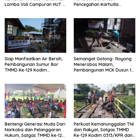
Lomba Voli Campuran HUT RI
Pencegahan Karhutla
Ke-81 di Desa Pendalian
Bersama Tim Pemadam di
Desa Sungai Buluh
Siap Manfaatkan Air Bersih,
Semangat Gotong- Royong
Pembangunan Sumur Bor
Menerobos Malam,
TMMD Ke-129 Kodim
Pembangunan MCK Dusun 1
0313/KPR di Musholla Alfaizin
Terus Dipacu
Rampung 100 Persen
Bentengi Generasi Muda Dari
Perkuat Kemanunggalan TNI
Narkoba dan Pelanggaran
dan Rakyat, Satgas TMMD
Hukum, Satgas TMMD ke-129
Ke-129 Kodim 0313/KPR dan