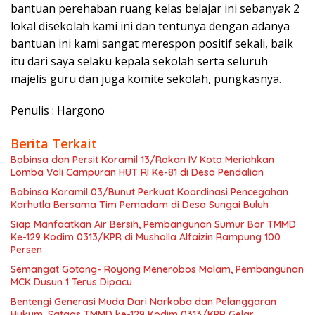
bantuan perehaban ruang kelas belajar ini sebanyak 2
lokal disekolah kami ini dan tentunya dengan adanya
bantuan ini kami sangat merespon positif sekali, baik
itu dari saya selaku kepala sekolah serta seluruh
majelis guru dan juga komite sekolah, pungkasnya.
Penulis : Hargono
Berita Terkait
Babinsa dan Persit Koramil 13/Rokan IV Koto Meriahkan
Lomba Voli Campuran HUT RI Ke-81 di Desa Pendalian
Babinsa Koramil 03/Bunut Perkuat Koordinasi Pencegahan
Karhutla Bersama Tim Pemadam di Desa Sungai Buluh
Siap Manfaatkan Air Bersih, Pembangunan Sumur Bor TMMD
Ke-129 Kodim 0313/KPR di Musholla Alfaizin Rampung 100
Persen
Semangat Gotong- Royong Menerobos Malam, Pembangunan
MCK Dusun 1 Terus Dipacu
Bentengi Generasi Muda Dari Narkoba dan Pelanggaran
Hukum, Satgas TMMD ke-129 Kodim 0313/KPR Gelar