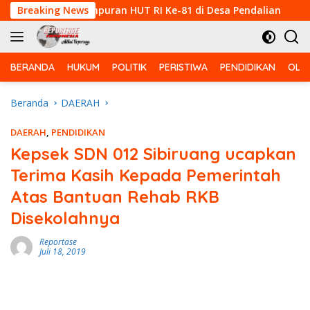
Langsung
ba Voli Campuran HUT RI Ke-81 di Desa Pendalian
Breaking News
Babin
ke
konten
BERANDA
HUKUM
POLITIK
PERISTIWA
PENDIDIKAN
OLA
Beranda
DAERAH
DAERAH
,
PENDIDIKAN
Kepsek SDN 012 Sibiruang ucapkan
Terima Kasih Kepada Pemerintah
Atas Bantuan Rehab RKB
Disekolahnya
Reportase
Juli 18, 2019