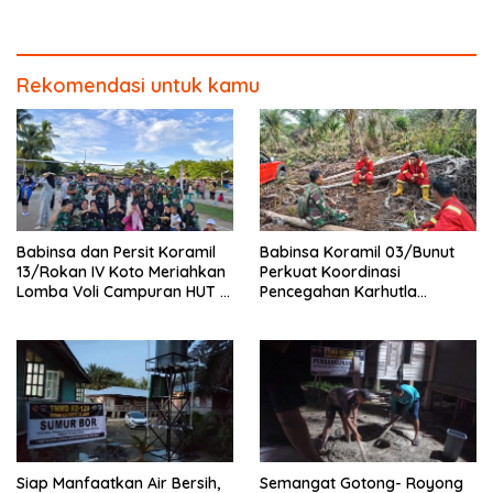
Kodim 0313/KPR Gelar
Warga Gotong -Royong
Penyuluhan di Pangkalan
Perbaiki Jembatan jalan
Terap
Desa
Rekomendasi untuk kamu
Babinsa dan Persit Koramil
Babinsa Koramil 03/Bunut
13/Rokan IV Koto Meriahkan
Perkuat Koordinasi
Lomba Voli Campuran HUT RI
Pencegahan Karhutla
Ke-81 di Desa Pendalian
Bersama Tim Pemadam di
Desa Sungai Buluh
Siap Manfaatkan Air Bersih,
Semangat Gotong- Royong