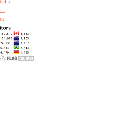
tistik
itor