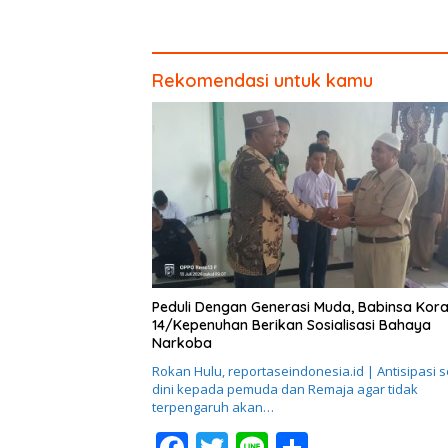
Karhutla
Piagam 
Rekomendasi untuk kamu
Peduli Dengan Generasi Muda, Babinsa Kora
14/Kepenuhan Berikan Sosialisasi Bahaya
Narkoba
Rokan Hulu, reportaseindonesia.id | Antisipasi s
dini kepada pemuda dan Remaja agar tidak
terpengaruh akan…
F
T
Li
S