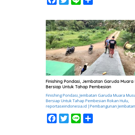
ac
w
n
h
e
itt
e
ar
b
er
e
o
o
k
Finishing Pondasi, Jembatan Garuda Muara
Bersiap Untuk Tahap Pembesian
Finishing Pondasi, Jembatan Garuda Muara Mus
Bersiap Untuk Tahap Pembesian ​Rokan Hulu,
reportaseindonesia.id |Pembangunan Jembata
F
T
Li
S
ac
w
n
h