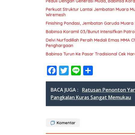
Peduli Dengan Generasi Muda, Babinsa Kora
Perkuat Struktur Lantai Jembatan Muara 
Wiremesh
Finishing Pondasi, Jembatan Garuda Muara
Babinsa Koramil 03/Bunut Intensifkan Patrol
Delvi Nurfadillah Peraih Medali Emas MMA
Penghargaan
Babinsa Turun Ke Pasar Tradisional Cek H
F
T
Li
S
ac
w
n
h
e
itt
e
ar
BACA JUGA :
Ratusan Penonton Yan
b
er
e
Pangkalan Kuras Sangat Memukau
o
o
Komentar
k