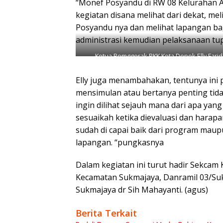
“Monef Posyandu di RW 08 Kelurahan 
kegiatan disana melihat dari dekat, me
Posyandu nya dan melihat lapangan bag
administrasi kemudian pelaksanaan tupo
Ketua Pemggerak PKK Kota Depok Elly Fari
Elly juga menambahakan, tentunya ini 
mensimulan atau bertanya penting ti
ingin dilihat sejauh mana dari apa ya
sesuaikah ketika dievaluasi dan hara
sudah di capai baik dari program maup
lapangan. “pungkasnya
Dalam kegiatan ini turut hadir Sekcam
Kecamatan Sukmajaya, Danramil 03/Su
Sukmajaya dr Sih Mahayanti. (agus)
Berita Terkait