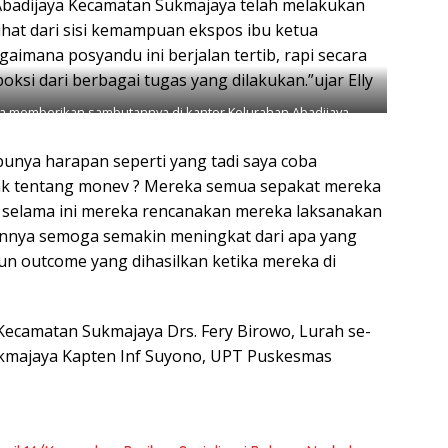
Abadijaya Kecamatan Sukmajaya telah melakukan
lihat dari sisi kemampuan ekspos ibu ketua
aimana posyandu ini berjalan tertib, rapi secara
ksi dari berbagai tugas yang dilakukan.”ujar Elly
da memberikan sambutannya di kantor Kelurahan Abadijaya
punya harapan seperti yang tadi saya coba
dak tentang monev ? Mereka semua sepakat mereka
ng selama ini mereka rencanakan mereka laksanakan
pannya semoga semakin meningkat dari apa yang
un outcome yang dihasilkan ketika mereka di
 Kecamatan Sukmajaya Drs. Fery Birowo, Lurah se-
kmajaya Kapten Inf Suyono, UPT Puskesmas