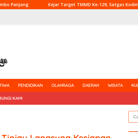
Kejar Target TMMD Ke-129, Satgas Kodim 0313/KPR Lembur P
TIWA
PENDIDIKAN
OLAHRAGA
DAERAH
WISATA
KU
BUNGI KAMI
Cari
untu
 Tinjau Langsung Kesiapan