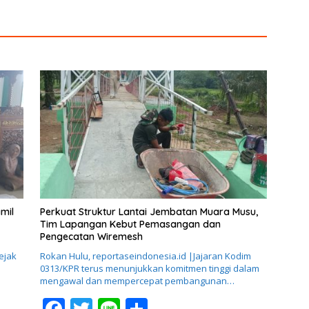
Penghargaan
Didesa Binaan
mil
Perkuat Struktur Lantai Jembatan Muara Musu,
Tim Lapangan Kebut Pemasangan dan
Pengecatan Wiremesh
ejak
Rokan Hulu, reportaseindonesia.id |Jajaran Kodim
0313/KPR terus menunjukkan komitmen tinggi dalam
mengawal dan mempercepat pembangunan…
F
T
Li
S