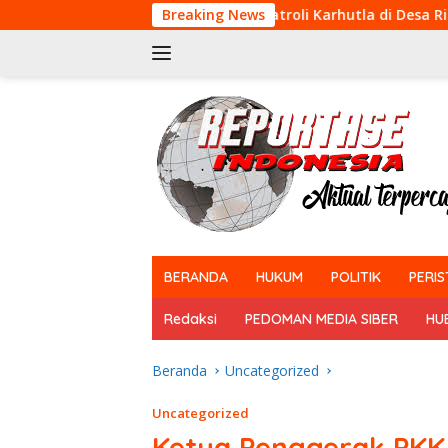
Langsung
KPR Gencarkan Patroli Karhutla di Desa Rimbo Panjang
Breaking News
ke
konten
tutup
BERANDA
HUKUM
POLITIK
PERIS
Redaksi
PEDOMAN MEDIA SIBER
HU
Beranda
Uncategorized
Uncategorized
Ketua Penggerak PKK