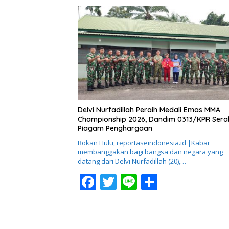
e
itt
e
ar
b
er
e
o
o
k
Delvi Nurfadillah Peraih Medali Emas MMA
Championship 2026, Dandim 0313/KPR Ser
Piagam Penghargaan
Rokan Hulu, reportaseindonesia.id |Kabar
membanggakan bagi bangsa dan negara yang
datang dari Delvi Nurfadillah (20),…
F
T
Li
S
ac
w
n
h
e
itt
e
ar