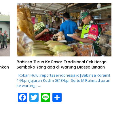
e
itt
e
ar
b
er
e
o
o
k
Babinsa Turun Ke Pasar Tradisional Cek Harga
ahkan
Sembako Yang ada di Warung Didesa Binaan
Rokan Hulu, reportaseindonesia.id|Babinsa Koramil
14/kpn Jajaran Kodim 0313/kpr Sertu M.Rahmad turun
ke warung –…
F
T
Li
S
ac
w
n
h
e
itt
e
ar
b
er
e