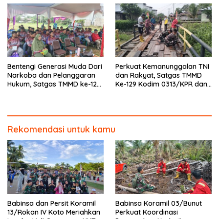
Bentengi Generasi Muda Dari
Perkuat Kemanunggalan TNI
Narkoba dan Pelanggaran
dan Rakyat, Satgas TMMD
Hukum, Satgas TMMD ke-129
Ke-129 Kodim 0313/KPR dan
Kodim 0313/KPR Gelar
Warga Gotong -Royong
Penyuluhan di Pangkalan
Perbaiki Jembatan jalan
Terap
Desa
Rekomendasi untuk kamu
Babinsa dan Persit Koramil
Babinsa Koramil 03/Bunut
13/Rokan IV Koto Meriahkan
Perkuat Koordinasi