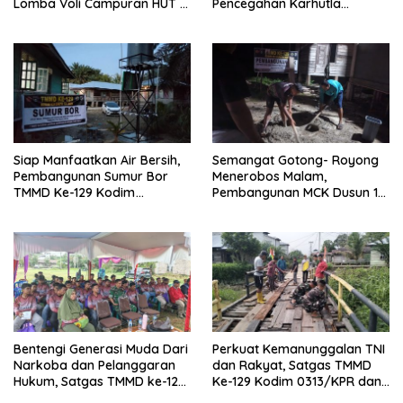
Lomba Voli Campuran HUT RI
Pencegahan Karhutla
Ke-81 di Desa Pendalian
Bersama Tim Pemadam di
Desa Sungai Buluh
Siap Manfaatkan Air Bersih,
Semangat Gotong- Royong
Pembangunan Sumur Bor
Menerobos Malam,
TMMD Ke-129 Kodim
Pembangunan MCK Dusun 1
0313/KPR di Musholla Alfaizin
Terus Dipacu
Rampung 100 Persen
Bentengi Generasi Muda Dari
Perkuat Kemanunggalan TNI
Narkoba dan Pelanggaran
dan Rakyat, Satgas TMMD
Hukum, Satgas TMMD ke-129
Ke-129 Kodim 0313/KPR dan
Kodim 0313/KPR Gelar
Warga Gotong -Royong