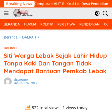
Langsung
Lomba Voli Campuran HUT RI Ke-81 di Desa Pendalian
Breaking News
B
ke
konten
BERANDA
HUKUM
POLITIK
PERISTIWA
PENDIDIKAN
OLA
Beranda
DAERAH
DAERAH
Siti Warga Lebak Sejak Lahir Hidup
Tanpa Kaki Dan Tangan Tidak
Mendapat Bantuan Pemkab Lebak
Reportase
Agustus 16, 2019
822 total views
, 1 views today