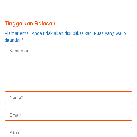
Penyuluhan di Pangkalan
Perbaiki Jembatan jalan
Terap
Desa
Tinggalkan Balasan
Alamat email Anda tidak akan dipublikasikan.
Ruas yang wajib
ditandai
*