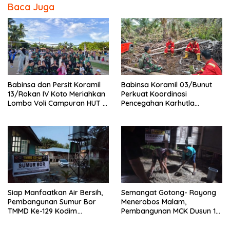
o
Baca Juga
o
k
Babinsa dan Persit Koramil
Babinsa Koramil 03/Bunut
13/Rokan IV Koto Meriahkan
Perkuat Koordinasi
Lomba Voli Campuran HUT RI
Pencegahan Karhutla
Ke-81 di Desa Pendalian
Bersama Tim Pemadam di
Desa Sungai Buluh
Siap Manfaatkan Air Bersih,
Semangat Gotong- Royong
Pembangunan Sumur Bor
Menerobos Malam,
TMMD Ke-129 Kodim
Pembangunan MCK Dusun 1
0313/KPR di Musholla Alfaizin
Terus Dipacu
Rampung 100 Persen