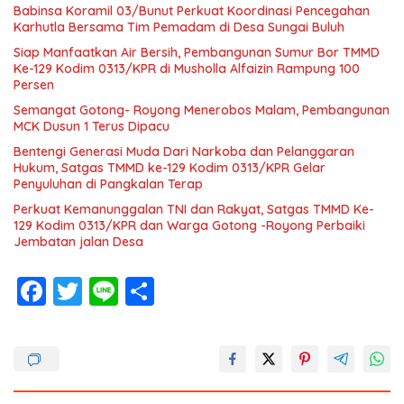
Babinsa Koramil 03/Bunut Perkuat Koordinasi Pencegahan
Karhutla Bersama Tim Pemadam di Desa Sungai Buluh
Siap Manfaatkan Air Bersih, Pembangunan Sumur Bor TMMD
Ke-129 Kodim 0313/KPR di Musholla Alfaizin Rampung 100
Persen
Semangat Gotong- Royong Menerobos Malam, Pembangunan
MCK Dusun 1 Terus Dipacu
Bentengi Generasi Muda Dari Narkoba dan Pelanggaran
Hukum, Satgas TMMD ke-129 Kodim 0313/KPR Gelar
Penyuluhan di Pangkalan Terap
Perkuat Kemanunggalan TNI dan Rakyat, Satgas TMMD Ke-
129 Kodim 0313/KPR dan Warga Gotong -Royong Perbaiki
Jembatan jalan Desa
F
T
Li
S
ac
w
n
h
e
itt
e
ar
b
er
e