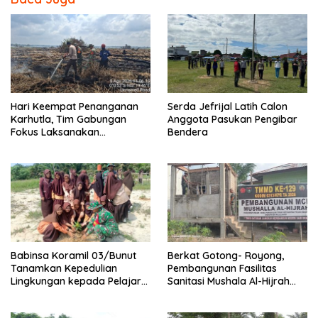
o
k
Hari Keempat Penanganan
Serda Jefrijal Latih Calon
Karhutla, Tim Gabungan
Anggota Pasukan Pengibar
Fokus Laksanakan
Bendera
Pendinginan di Kerumutan
Babinsa Koramil 03/Bunut
Berkat Gotong- Royong,
Tanamkan Kepedulian
Pembangunan Fasilitas
Lingkungan kepada Pelajar
Sanitasi Mushala Al-Hijrah
Melalui Aksi Penanaman
Pangkalan Terap Dekati
Pohon
Tahap Akhir