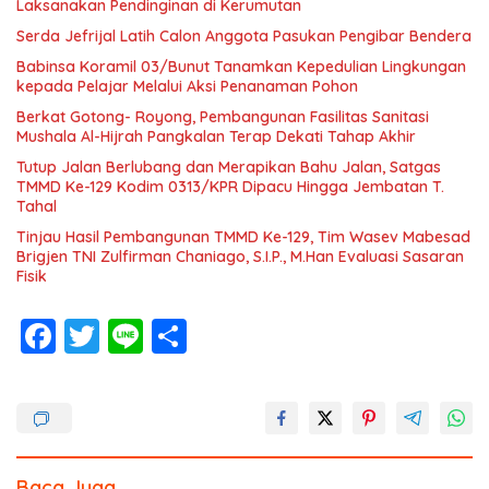
Laksanakan Pendinginan di Kerumutan
Serda Jefrijal Latih Calon Anggota Pasukan Pengibar Bendera
Babinsa Koramil 03/Bunut Tanamkan Kepedulian Lingkungan
kepada Pelajar Melalui Aksi Penanaman Pohon
Berkat Gotong- Royong, Pembangunan Fasilitas Sanitasi
Mushala Al-Hijrah Pangkalan Terap Dekati Tahap Akhir
Tutup Jalan Berlubang dan Merapikan Bahu Jalan, Satgas
TMMD Ke-129 Kodim 0313/KPR Dipacu Hingga Jembatan T.
Tahal
Tinjau Hasil Pembangunan TMMD Ke-129, Tim Wasev Mabesad
Brigjen TNI Zulfirman Chaniago, S.I.P., M.Han Evaluasi Sasaran
Fisik
F
T
Li
S
ac
w
n
h
e
itt
e
ar
b
er
e
o
Baca Juga