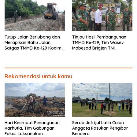
Tutup Jalan Berlubang dan
Tinjau Hasil Pembangunan
Merapikan Bahu Jalan,
TMMD Ke-129, Tim Wasev
Satgas TMMD Ke-129 Kodim
Mabesad Brigjen TNI
0313/KPR Dipacu Hingga
Zulfirman Chaniago, S.I.P.,
Jembatan T. Tahal
M.Han Evaluasi Sasaran Fisik
Rekomendasi untuk kamu
Hari Keempat Penanganan
Serda Jefrijal Latih Calon
Karhutla, Tim Gabungan
Anggota Pasukan Pengibar
Fokus Laksanakan
Bendera