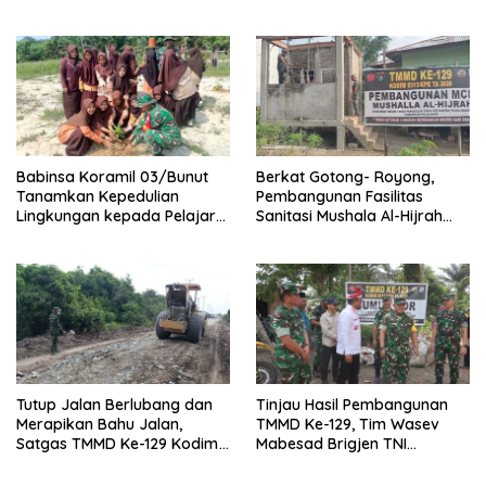
Pendinginan di Kerumutan
Babinsa Koramil 03/Bunut
Berkat Gotong- Royong,
Tanamkan Kepedulian
Pembangunan Fasilitas
Lingkungan kepada Pelajar
Sanitasi Mushala Al-Hijrah
Melalui Aksi Penanaman
Pangkalan Terap Dekati
Pohon
Tahap Akhir
Tutup Jalan Berlubang dan
Tinjau Hasil Pembangunan
Merapikan Bahu Jalan,
TMMD Ke-129, Tim Wasev
Satgas TMMD Ke-129 Kodim
Mabesad Brigjen TNI
0313/KPR Dipacu Hingga
Zulfirman Chaniago, S.I.P.,
Jembatan T. Tahal
M.Han Evaluasi Sasaran Fisik