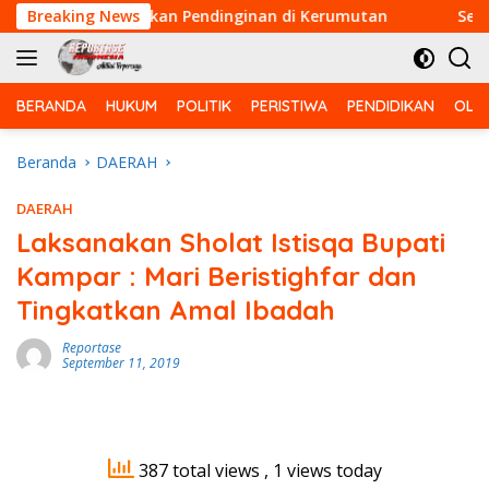
Langsung
us Laksanakan Pendinginan di Kerumutan
Breaking News
Serda Jefri
ke
konten
BERANDA
HUKUM
POLITIK
PERISTIWA
PENDIDIKAN
OLA
Beranda
DAERAH
DAERAH
Laksanakan Sholat Istisqa Bupati
Kampar : Mari Beristighfar dan
Tingkatkan Amal Ibadah
Reportase
September 11, 2019
387 total views
, 1 views today