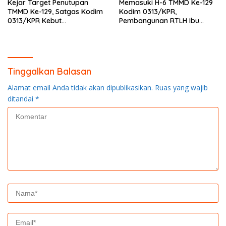
Kejar Target Penutupan
Memasuki H-6 TMMD Ke-129
TMMD Ke-129, Satgas Kodim
Kodim 0313/KPR,
0313/KPR Kebut
Pembangunan RTLH Ibu
Pembangunan MCK SD 013
Asmawati Masuki Tahap
Pangkalan Terap
Finishing dan Pengecatan
Tinggalkan Balasan
Alamat email Anda tidak akan dipublikasikan.
Ruas yang wajib
ditandai
*