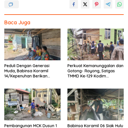
e
itt
e
ar
b
er
e
o
Baca Juga
o
k
Peduli Dengan Generasi
Perkuat Kemanunggalan dan
Muda, Babinsa Koramil
Gotong- Royong, Satgas
14/Kepenuhan Berikan
TMMD Ke-129 Kodim
Sosialisasi Bahaya Narkoba
0313/KPR Bersama
Mahasiswa UNRI Pulas
Rumah Bapak Dedi
Pembangunan MCK Dusun 1
Babinsa Koramil 06 Siak Hulu