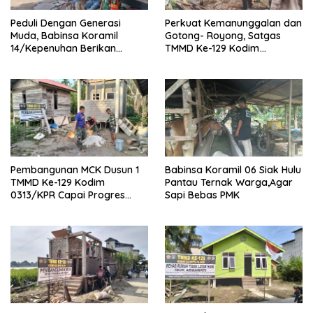
Peduli Dengan Generasi
Perkuat Kemanunggalan dan
Muda, Babinsa Koramil
Gotong- Royong, Satgas
14/Kepenuhan Berikan
TMMD Ke-129 Kodim
Sosialisasi Bahaya Narkoba
0313/KPR Bersama
Mahasiswa UNRI Pulas
Rumah Bapak Dedi
Pembangunan MCK Dusun 1
Babinsa Koramil 06 Siak Hulu
TMMD Ke-129 Kodim
Pantau Ternak Warga,Agar
0313/KPR Capai Progres
Sapi Bebas PMK
87%, Masuki Tahan
Pemasangan Keramik