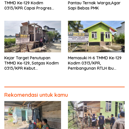
TMMD Ke-129 Kodim
Pantau Ternak Warga,Agar
0313/KPR Capai Progres
Sapi Bebas PMK
87%, Masuki Tahan
Pemasangan Keramik
Kejar Target Penutupan
Memasuki H-6 TMMD Ke-129
TMMD Ke-129, Satgas Kodim
Kodim 0313/KPR,
0313/KPR Kebut
Pembangunan RTLH Ibu
Pembangunan MCK SD 013
Asmawati Masuki Tahap
Pangkalan Terap
Finishing dan Pengecatan
Rekomendasi untuk kamu