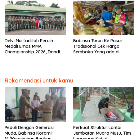
Delvi Nurfadillah Peraih
Babinsa Turun Ke Pasar
Medali Emas MMA
Tradisional Cek Harga
Championship 2026, Dandim
Sembako Yang ada di
0313/KPR Serahkan Piagam
Warung Didesa Binaan
Penghargaan
Rekomendasi untuk kamu
Peduli Dengan Generasi
Perkuat Struktur Lantai
Muda, Babinsa Koramil
Jembatan Muara Musu, Tim
14/Kepenuhan Berikan
Lapangan Kebut