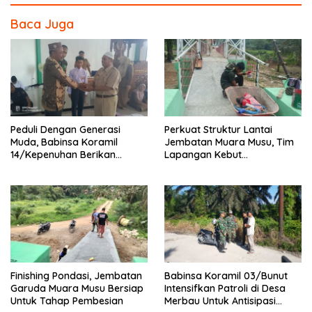
Baca Juga
Peduli Dengan Generasi
Perkuat Struktur Lantai
Muda, Babinsa Koramil
Jembatan Muara Musu, Tim
14/Kepenuhan Berikan
Lapangan Kebut
Sosialisasi Bahaya Narkoba
Pemasangan dan
Pengecatan Wiremesh
Finishing Pondasi, Jembatan
Babinsa Koramil 03/Bunut
Garuda Muara Musu Bersiap
Intensifkan Patroli di Desa
Untuk Tahap Pembesian
Merbau Untuk Antisipasi