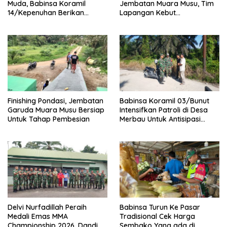
Muda, Babinsa Koramil
Jembatan Muara Musu, Tim
14/Kepenuhan Berikan
Lapangan Kebut
Sosialisasi Bahaya Narkoba
Pemasangan dan
Pengecatan Wiremesh
Finishing Pondasi, Jembatan
Babinsa Koramil 03/Bunut
Garuda Muara Musu Bersiap
Intensifkan Patroli di Desa
Untuk Tahap Pembesian
Merbau Untuk Antisipasi
Karhutla
Delvi Nurfadillah Peraih
Babinsa Turun Ke Pasar
Medali Emas MMA
Tradisional Cek Harga
Championship 2026, Dandim
Sembako Yang ada di