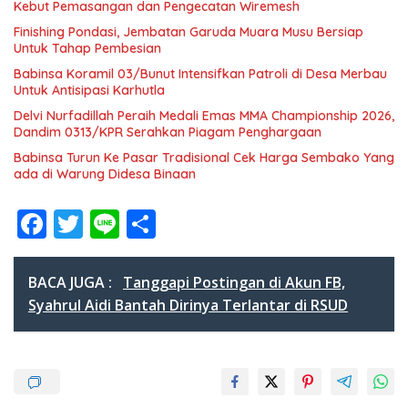
Kebut Pemasangan dan Pengecatan Wiremesh
Finishing Pondasi, Jembatan Garuda Muara Musu Bersiap
Untuk Tahap Pembesian
Babinsa Koramil 03/Bunut Intensifkan Patroli di Desa Merbau
Untuk Antisipasi Karhutla
Delvi Nurfadillah Peraih Medali Emas MMA Championship 2026,
Dandim 0313/KPR Serahkan Piagam Penghargaan
Babinsa Turun Ke Pasar Tradisional Cek Harga Sembako Yang
ada di Warung Didesa Binaan
F
T
Li
S
ac
w
n
h
e
itt
e
ar
BACA JUGA :
Tanggapi Postingan di Akun FB,
b
er
e
Syahrul Aidi Bantah Dirinya Terlantar di RSUD
o
o
k