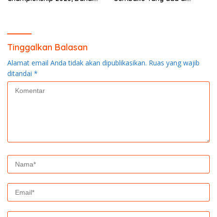
0313/KPR Serahkan Piagam
Warung Didesa Binaan
Penghargaan
Tinggalkan Balasan
Alamat email Anda tidak akan dipublikasikan.
Ruas yang wajib
ditandai
*