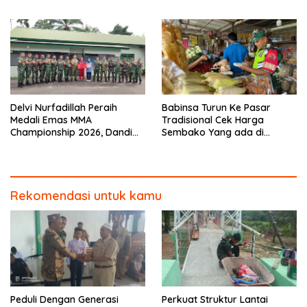
Karhutla
Delvi Nurfadillah Peraih
Babinsa Turun Ke Pasar
Medali Emas MMA
Tradisional Cek Harga
Championship 2026, Dandim
Sembako Yang ada di
0313/KPR Serahkan Piagam
Warung Didesa Binaan
Penghargaan
Rekomendasi untuk kamu
Peduli Dengan Generasi
Perkuat Struktur Lantai