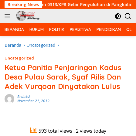
Langsung
-129 Kodim 0313/KPR Gelar Penyuluhan di Pangkalan Terap
Breaking News
ke
konten
BERANDA
HUKUM
POLITIK
PERISTIWA
PENDIDIKAN
OLA
Beranda
Uncategorized
Uncategorized
Ketua Panitia Penjaringan Kadus
Desa Pulau Sarak, Syaf Rilis Dan
Adek Vurqoan Dinyatakan Lulus
Redaksi
November 21, 2019
593 total views
, 2 views today