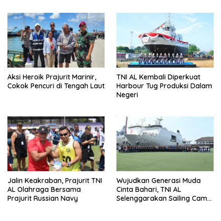
Angkatan Laut
Aksi Heroik Prajurit Marinir,
TNI AL Kembali Diperkuat
Cokok Pencuri di Tengah Laut
Harbour Tug Produksi Dalam
Negeri
Jalin Keakraban, Prajurit TNI
Wujudkan Generasi Muda
AL Olahraga Bersama
Cinta Bahari, TNI AL
Prajurit Russian Navy
Selenggarakan Sailing Camp
Dengan KRI Semarang-594