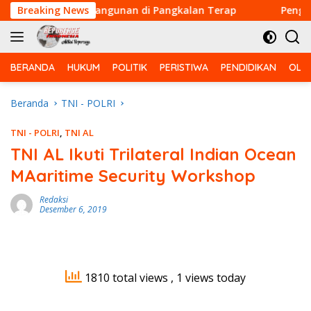
Langsung
Titik Pembangunan di Pangkalan Terap
Breaking News
Pengeboran Su
ke
konten
BERANDA
HUKUM
POLITIK
PERISTIWA
PENDIDIKAN
OLA
Beranda
TNI - POLRI
TNI - POLRI
,
TNI AL
TNI AL Ikuti Trilateral Indian Ocean
MAaritime Security Workshop
Redaksi
Desember 6, 2019
1810 total views
, 1 views today