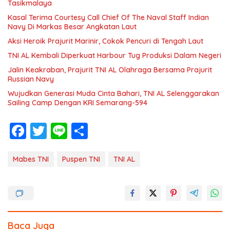
Tasikmalaya
Kasal Terima Courtesy Call Chief Of The Naval Staff Indian
Navy Di Markas Besar Angkatan Laut
Aksi Heroik Prajurit Marinir, Cokok Pencuri di Tengah Laut
TNI AL Kembali Diperkuat Harbour Tug Produksi Dalam Negeri
Jalin Keakraban, Prajurit TNI AL Olahraga Bersama Prajurit
Russian Navy
Wujudkan Generasi Muda Cinta Bahari, TNI AL Selenggarakan
Sailing Camp Dengan KRI Semarang-594
F
T
Li
S
ac
w
n
h
e
itt
e
ar
Mabes TNI
Puspen TNI
TNI AL
b
er
e
o
o
k
Baca Juga