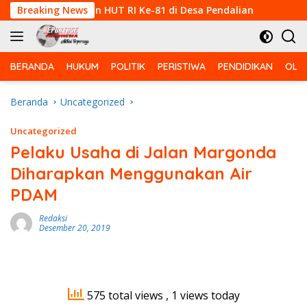
Langsung
li Campuran HUT RI Ke-81 di Desa Pendalian
Breaking News
Babinsa K
ke
konten
BERANDA
HUKUM
POLITIK
PERISTIWA
PENDIDIKAN
OLA
Beranda
Uncategorized
Uncategorized
Pelaku Usaha di Jalan Margonda
Diharapkan Menggunakan Air
PDAM
Redaksi
Desember 20, 2019
575 total views
, 1 views today