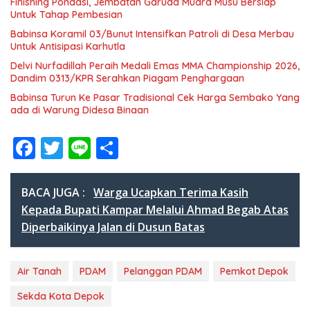
Finishing Pondasi, Jembatan Garuda Muara Musu Bersiap
Untuk Tahap Pembesian
Babinsa Koramil 03/Bunut Intensifkan Patroli di Desa Merbau
Untuk Antisipasi Karhutla
Delvi Nurfadillah Peraih Medali Emas MMA Championship 2026,
Dandim 0313/KPR Serahkan Piagam Penghargaan
Babinsa Turun Ke Pasar Tradisional Cek Harga Sembako Yang
ada di Warung Didesa Binaan
F
T
Li
S
ac
w
n
h
e
itt
e
ar
BACA JUGA :
Warga Ucapkan Terima Kasih
b
er
e
Kepada Bupati Kampar Melalui Ahmad Begab Atas
Diperbaikinya Jalan di Dusun Batas
o
o
Air Tanah
PDAM
Pelanggan PDAM
Pemkot Depok
k
Sekda Kota Depok