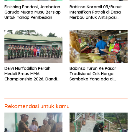
Finishing Pondasi, Jembatan
Babinsa Koramil 03/Bunut
Garuda Muara Musu Bersiap
Intensifkan Patroli di Desa
Untuk Tahap Pembesian
Merbau Untuk Antisipasi
Karhutla
Delvi Nurfadillah Peraih
Babinsa Turun Ke Pasar
Medali Emas MMA
Tradisional Cek Harga
Championship 2026, Dandim
Sembako Yang ada di
0313/KPR Serahkan Piagam
Warung Didesa Binaan
Penghargaan
Rekomendasi untuk kamu