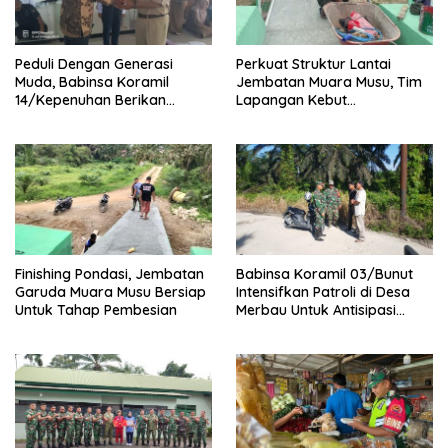
Peduli Dengan Generasi
Perkuat Struktur Lantai
Muda, Babinsa Koramil
Jembatan Muara Musu, Tim
14/Kepenuhan Berikan
Lapangan Kebut
Sosialisasi Bahaya Narkoba
Pemasangan dan
Pengecatan Wiremesh
Finishing Pondasi, Jembatan
Babinsa Koramil 03/Bunut
Garuda Muara Musu Bersiap
Intensifkan Patroli di Desa
Untuk Tahap Pembesian
Merbau Untuk Antisipasi
Karhutla