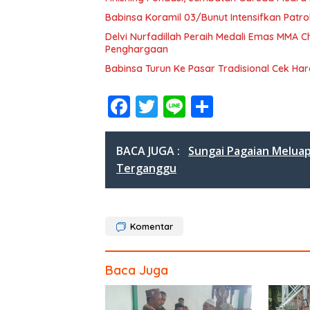
Babinsa Koramil 03/Bunut Intensifkan Patrol
Delvi Nurfadillah Peraih Medali Emas MMA
Penghargaan
Babinsa Turun Ke Pasar Tradisional Cek H
F
T
Li
S
ac
w
n
h
e
itt
e
ar
BACA JUGA :
Sungai Pagaian Melua
b
er
e
Terganggu
o
o
Komentar
k
Baca Juga