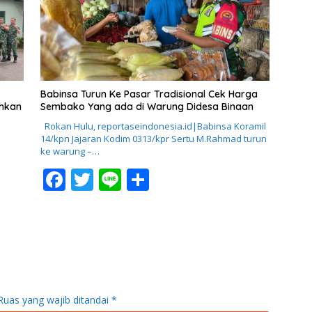
o
k
Babinsa Turun Ke Pasar Tradisional Cek Harga
ahkan
Sembako Yang ada di Warung Didesa Binaan
Rokan Hulu, reportaseindonesia.id|Babinsa Koramil
14/kpn Jajaran Kodim 0313/kpr Sertu M.Rahmad turun
ke warung –…
F
T
Li
S
ac
w
n
h
e
itt
e
ar
b
er
e
o
o
Ruas yang wajib ditandai
*