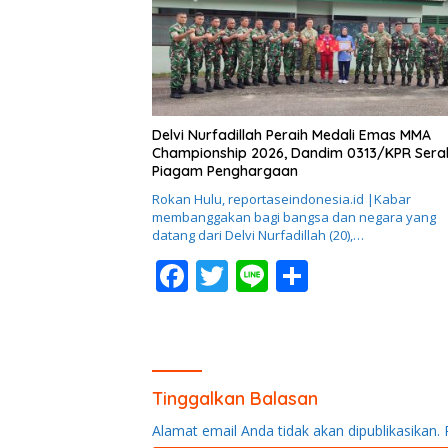
o
k
Delvi Nurfadillah Peraih Medali Emas MMA
Championship 2026, Dandim 0313/KPR Ser
Piagam Penghargaan
Rokan Hulu, reportaseindonesia.id |Kabar
membanggakan bagi bangsa dan negara yang
datang dari Delvi Nurfadillah (20),…
F
T
Li
S
ac
w
n
h
e
itt
e
ar
b
er
e
o
Tinggalkan Balasan
o
Alamat email Anda tidak akan dipublikasikan.