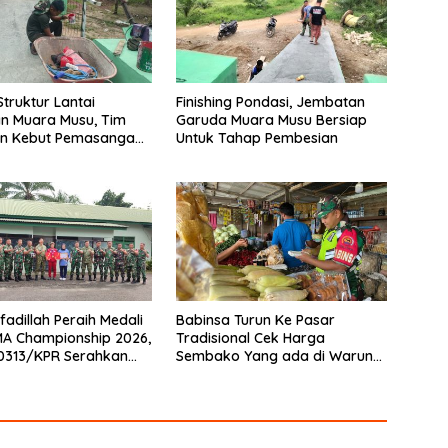
Struktur Lantai
Finishing Pondasi, Jembatan
n Muara Musu, Tim
Garuda Muara Musu Bersiap
n Kebut Pemasangan
Untuk Tahap Pembesian
gecatan Wiremesh
fadillah Peraih Medali
Babinsa Turun Ke Pasar
A Championship 2026,
Tradisional Cek Harga
0313/KPR Serahkan
Sembako Yang ada di Warung
Penghargaan
Didesa Binaan