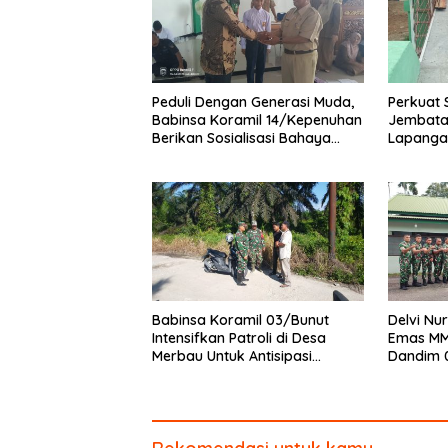
Peduli Dengan Generasi Muda,
Perkuat 
Babinsa Koramil 14/Kepenuhan
Jembata
Berikan Sosialisasi Bahaya
Lapanga
Narkoba
dan Pen
Babinsa Koramil 03/Bunut
Delvi Nur
Intensifkan Patroli di Desa
Emas MM
Merbau Untuk Antisipasi
Dandim 
Karhutla
Piagam 