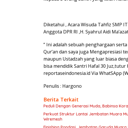
Diketahui , Acara Wisuda Tahfiz SMP IT
Anggota DPR RI ,H. Syahrul Aidi Ma’az
” Ini adalah sebuah penghargaan serta
Qur’an dan saya juga Mengapresiasi te
maupun Ustadzah yang luar biasa deng
bisa mendidik Santri Hafal 30 Juz,tutu
reportaseindonesia.id Via WhatSApp (WA
Penulis : Hargono
Berita Terkait
Peduli Dengan Generasi Muda, Babinsa Kora
Perkuat Struktur Lantai Jembatan Muara 
Wiremesh
Finishing Pondasi, Jembatan Garuda Muara