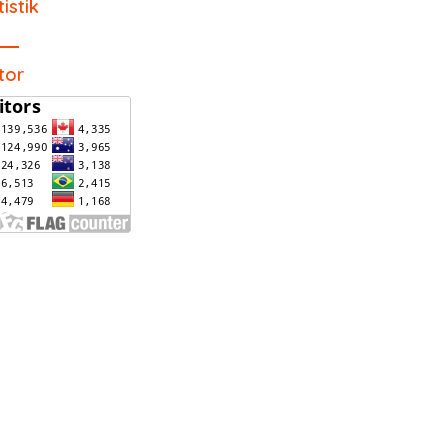
tistik
itor