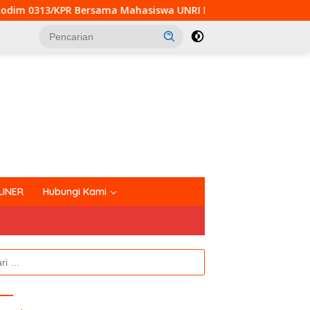
ama Mahasiswa UNRI Pulas Rumah Bapak Dedi
Pembang
tutup
LINER
Hubungi Kami
k: