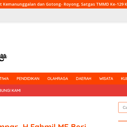
n Gotong- Royong, Satgas TMMD Ke-129 Kodim 0313/KPR Bers
TIWA
PENDIDIKAN
OLAHRAGA
DAERAH
WISATA
KU
BUNGI KAMI
Cari
untu
par, H.Fahmil,ME Beri