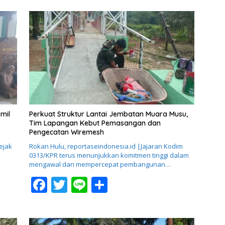
mil
Perkuat Struktur Lantai Jembatan Muara Musu,
Tim Lapangan Kebut Pemasangan dan
Pengecatan Wiremesh
ejak
Rokan Hulu, reportaseindonesia.id |Jajaran Kodim
0313/KPR terus menunjukkan komitmen tinggi dalam
mengawal dan mempercepat pembangunan…
F
T
Li
S
ac
w
n
h
e
itt
e
ar