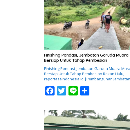
b
er
e
o
o
k
Finishing Pondasi, Jembatan Garuda Muara
Bersiap Untuk Tahap Pembesian
Finishing Pondasi, Jembatan Garuda Muara Mus
Bersiap Untuk Tahap Pembesian ​Rokan Hulu,
reportaseindonesia.id |Pembangunan Jembata
F
T
Li
S
ac
w
n
h
e
itt
e
ar
b
er
e
o