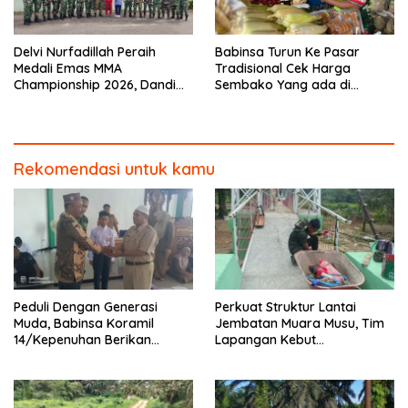
Delvi Nurfadillah Peraih
Babinsa Turun Ke Pasar
Medali Emas MMA
Tradisional Cek Harga
Championship 2026, Dandim
Sembako Yang ada di
0313/KPR Serahkan Piagam
Warung Didesa Binaan
Penghargaan
Rekomendasi untuk kamu
Peduli Dengan Generasi
Perkuat Struktur Lantai
Muda, Babinsa Koramil
Jembatan Muara Musu, Tim
14/Kepenuhan Berikan
Lapangan Kebut
Sosialisasi Bahaya Narkoba
Pemasangan dan
Pengecatan Wiremesh