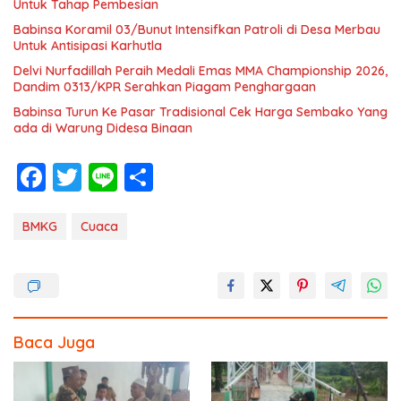
Untuk Tahap Pembesian
Babinsa Koramil 03/Bunut Intensifkan Patroli di Desa Merbau
Untuk Antisipasi Karhutla
Delvi Nurfadillah Peraih Medali Emas MMA Championship 2026,
Dandim 0313/KPR Serahkan Piagam Penghargaan
Babinsa Turun Ke Pasar Tradisional Cek Harga Sembako Yang
ada di Warung Didesa Binaan
F
T
Li
S
ac
w
n
h
e
itt
e
ar
BMKG
Cuaca
b
er
e
o
o
k
Baca Juga