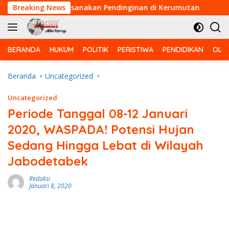
Langsung
 Fokus Laksanakan Pendinginan di Kerumutan
Breaking News
Serda J
ke
konten
BERANDA
HUKUM
POLITIK
PERISTIWA
PENDIDIKAN
OLA
Beranda
Uncategorized
Uncategorized
Periode Tanggal 08-12 Januari
2020, WASPADA! Potensi Hujan
Sedang Hingga Lebat di Wilayah
Jabodetabek
Redaksi
Januari 8, 2020