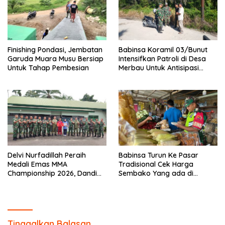
Finishing Pondasi, Jembatan
Babinsa Koramil 03/Bunut
Garuda Muara Musu Bersiap
Intensifkan Patroli di Desa
Untuk Tahap Pembesian
Merbau Untuk Antisipasi
Karhutla
Delvi Nurfadillah Peraih
Babinsa Turun Ke Pasar
Medali Emas MMA
Tradisional Cek Harga
Championship 2026, Dandim
Sembako Yang ada di
0313/KPR Serahkan Piagam
Warung Didesa Binaan
Penghargaan
Tinggalkan Balasan