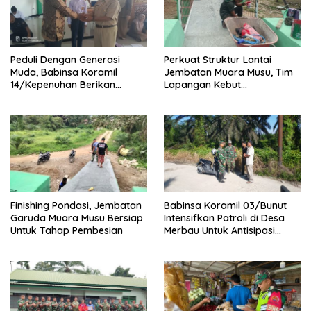
Peduli Dengan Generasi
Perkuat Struktur Lantai
Muda, Babinsa Koramil
Jembatan Muara Musu, Tim
14/Kepenuhan Berikan
Lapangan Kebut
Sosialisasi Bahaya Narkoba
Pemasangan dan
Pengecatan Wiremesh
Finishing Pondasi, Jembatan
Babinsa Koramil 03/Bunut
Garuda Muara Musu Bersiap
Intensifkan Patroli di Desa
Untuk Tahap Pembesian
Merbau Untuk Antisipasi
Karhutla