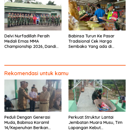
Delvi Nurfadillah Peraih
Babinsa Turun Ke Pasar
Medali Emas MMA
Tradisional Cek Harga
Championship 2026, Dandim
Sembako Yang ada di
0313/KPR Serahkan Piagam
Warung Didesa Binaan
Penghargaan
Rekomendasi untuk kamu
Peduli Dengan Generasi
Perkuat Struktur Lantai
Muda, Babinsa Koramil
Jembatan Muara Musu, Tim
14/Kepenuhan Berikan
Lapangan Kebut