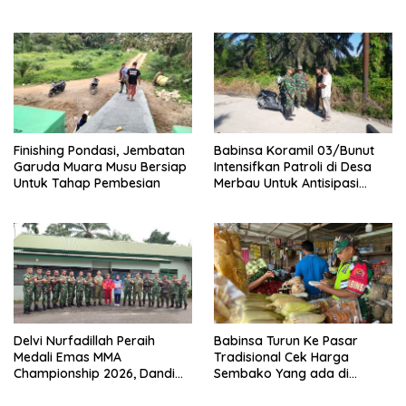
Sosialisasi Bahaya Narkoba
Pemasangan dan
Pengecatan Wiremesh
Finishing Pondasi, Jembatan
Babinsa Koramil 03/Bunut
Garuda Muara Musu Bersiap
Intensifkan Patroli di Desa
Untuk Tahap Pembesian
Merbau Untuk Antisipasi
Karhutla
Delvi Nurfadillah Peraih
Babinsa Turun Ke Pasar
Medali Emas MMA
Tradisional Cek Harga
Championship 2026, Dandim
Sembako Yang ada di
0313/KPR Serahkan Piagam
Warung Didesa Binaan
Penghargaan