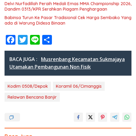
Delvi Nurfadillah Peraih Medali Emas MMA Championship 2026,
Dandim 0313/KPR Serahkan Piagam Penghargaan
Babinsa Turun Ke Pasar Tradisional Cek Harga Sembako Yang
ada di Warung Didesa Binaan
F
T
Li
S
ac
w
n
h
e
itt
e
ar
BACA JUGA :
Musrenbang Kecamatan Sukmajaya
b
er
e
Utamakan Pembangunan Non Fisik
o
o
Kodim 0508/Depok
Koramil 06/Cimanggis
k
Relawan Bencana Banjir