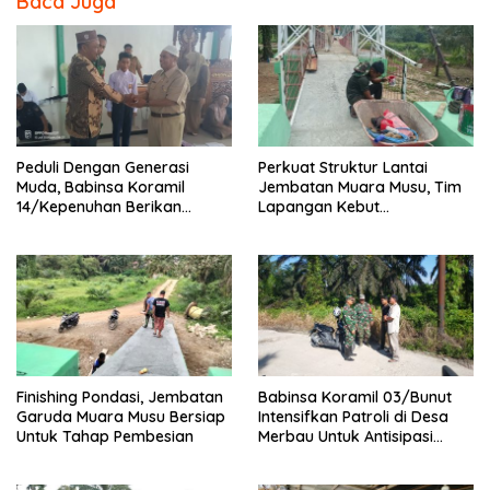
Baca Juga
Peduli Dengan Generasi
Perkuat Struktur Lantai
Muda, Babinsa Koramil
Jembatan Muara Musu, Tim
14/Kepenuhan Berikan
Lapangan Kebut
Sosialisasi Bahaya Narkoba
Pemasangan dan
Pengecatan Wiremesh
Finishing Pondasi, Jembatan
Babinsa Koramil 03/Bunut
Garuda Muara Musu Bersiap
Intensifkan Patroli di Desa
Untuk Tahap Pembesian
Merbau Untuk Antisipasi
Karhutla