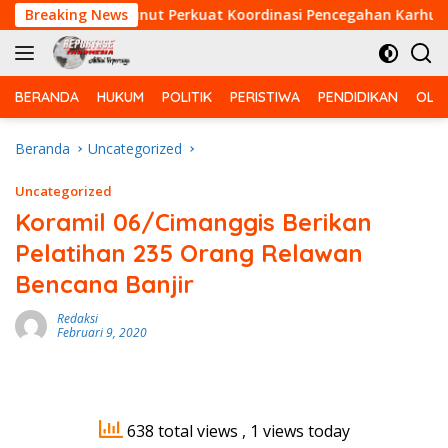
Langsung
ramil 03/Bunut Perkuat Koordinasi Pencegahan Karhutla Bersa
Breaking News
ke
konten
BERANDA
HUKUM
POLITIK
PERISTIWA
PENDIDIKAN
OLA
Beranda
Uncategorized
Uncategorized
Koramil 06/Cimanggis Berikan
Pelatihan 235 Orang Relawan
Bencana Banjir
Redaksi
Februari 9, 2020
638 total views
, 1 views today