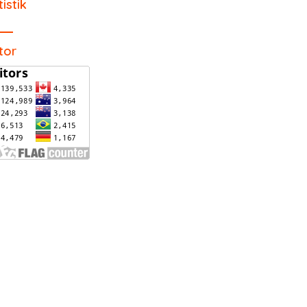
tistik
itor