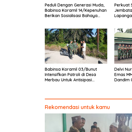
Peduli Dengan Generasi Muda,
Perkuat 
Babinsa Koramil 14/Kepenuhan
Jembata
Berikan Sosialisasi Bahaya
Lapanga
Narkoba
dan Pen
Babinsa Koramil 03/Bunut
Delvi Nur
Intensifkan Patroli di Desa
Emas MM
Merbau Untuk Antisipasi
Dandim 
Karhutla
Piagam 
Rekomendasi untuk kamu