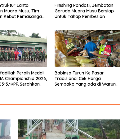
Struktur Lantai
Finishing Pondasi, Jembatan
n Muara Musu, Tim
Garuda Muara Musu Bersiap
n Kebut Pemasangan
Untuk Tahap Pembesian
gecatan Wiremesh
fadillah Peraih Medali
Babinsa Turun Ke Pasar
A Championship 2026,
Tradisional Cek Harga
0313/KPR Serahkan
Sembako Yang ada di Warung
Penghargaan
Didesa Binaan