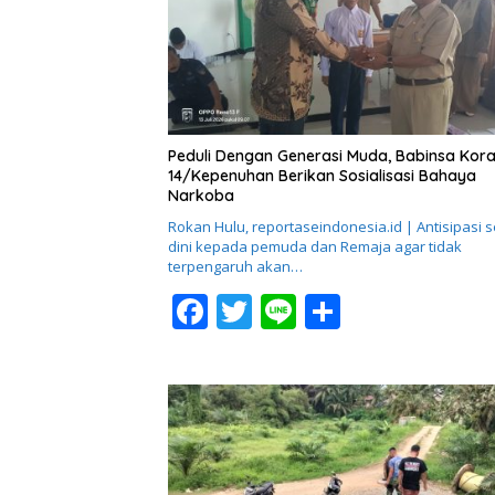
Peduli Dengan Generasi Muda, Babinsa Kora
14/Kepenuhan Berikan Sosialisasi Bahaya
Narkoba
Rokan Hulu, reportaseindonesia.id | Antisipasi s
dini kepada pemuda dan Remaja agar tidak
terpengaruh akan…
F
T
Li
S
ac
w
n
h
e
itt
e
ar
b
er
e
o
o