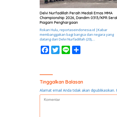
Delvi Nurfadillah Peraih Medali Emas MMA
Championship 2026, Dandim 0313/KPR Ser
Piagam Penghargaan
Rokan Hulu, reportaseindonesia.id |Kabar
membanggakan bagi bangsa dan negara yang
datang dari Delvi Nurfadillah (20),…
F
T
Li
S
ac
w
n
h
e
itt
e
ar
b
er
e
o
Tinggalkan Balasan
o
Alamat email Anda tidak akan dipublikasikan.
k