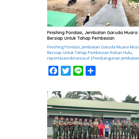
k
Finishing Pondasi, Jembatan Garuda Muara
Bersiap Untuk Tahap Pembesian
Finishing Pondasi, Jembatan Garuda Muara Mus
Bersiap Untuk Tahap Pembesian ​Rokan Hulu,
reportaseindonesia.id |Pembangunan Jembata
F
T
Li
S
ac
w
n
h
e
itt
e
ar
b
er
e
o
o
k