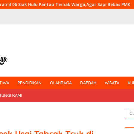
Pantau Ternak Warga,Agar Sapi Bebas PMK
Kejar Target
TIWA
PENDIDIKAN
OLAHRAGA
DAERAH
WISATA
KU
BUNGI KAMI
Cari
untu
sek Usai Tabrak Truk di