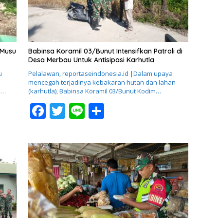
k
 Musu
Babinsa Koramil 03/Bunut Intensifkan Patroli di
Desa Merbau Untuk Antisipasi Karhutla
u
Pelalawan, reportaseindonesia.id |Dalam upaya
mencegah terjadinya kebakaran hutan dan lahan
n…
(karhutla), Babinsa Koramil 03/Bunut Kodim…
F
T
Li
S
ac
w
n
h
e
itt
e
ar
b
er
e
o
o
k