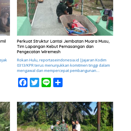
mil
Perkuat Struktur Lantai Jembatan Muara Musu,
Tim Lapangan Kebut Pemasangan dan
Pengecatan Wiremesh
ejak
Rokan Hulu, reportaseindonesia.id |Jajaran Kodim
0313/KPR terus menunjukkan komitmen tinggi dalam
mengawal dan mempercepat pembangunan…
F
T
Li
S
ac
w
n
h
e
itt
e
ar
b
er
e
o
o