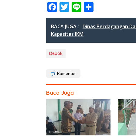
F
T
Li
S
ac
w
n
h
e
itt
e
ar
BACA JUGA :
Dinas Perdagangan Da
b
er
e
Kapasitas IKM
o
o
Depok
k
Komentar
Baca Juga