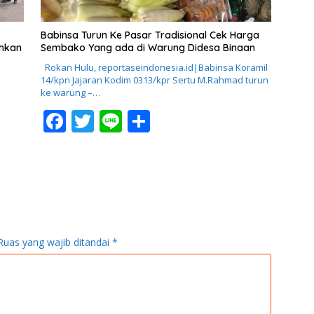
Babinsa Turun Ke Pasar Tradisional Cek Harga
ahkan
Sembako Yang ada di Warung Didesa Binaan
Rokan Hulu, reportaseindonesia.id|Babinsa Koramil
14/kpn Jajaran Kodim 0313/kpr Sertu M.Rahmad turun
ke warung –…
F
T
Li
S
ac
w
n
h
e
itt
e
ar
b
er
e
o
o
Ruas yang wajib ditandai
*
k