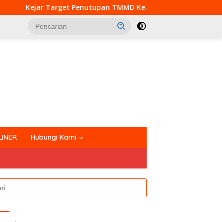
 Penutupan TMMD Ke-129, Satgas Kodim 0313/KPR Kebut Pemb
tutup
LINER
Hubungi Kami
k: