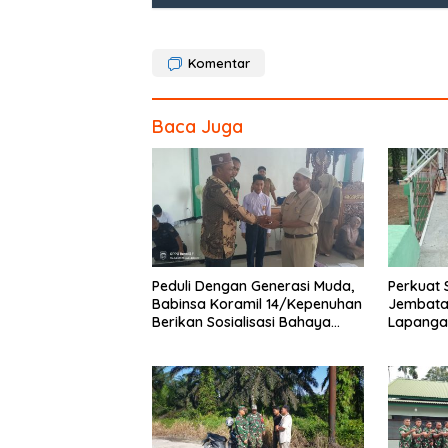
o
o
Komentar
k
Baca Juga
Peduli Dengan Generasi Muda,
Perkuat 
Babinsa Koramil 14/Kepenuhan
Jembata
Berikan Sosialisasi Bahaya
Lapanga
Narkoba
dan Pen