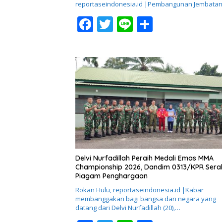
reportaseindonesia.id |Pembangunan Jembata
F
T
Li
S
ac
w
n
h
e
itt
e
ar
b
er
e
o
o
k
Delvi Nurfadillah Peraih Medali Emas MMA
Championship 2026, Dandim 0313/KPR Ser
Piagam Penghargaan
Rokan Hulu, reportaseindonesia.id |Kabar
membanggakan bagi bangsa dan negara yang
datang dari Delvi Nurfadillah (20),…