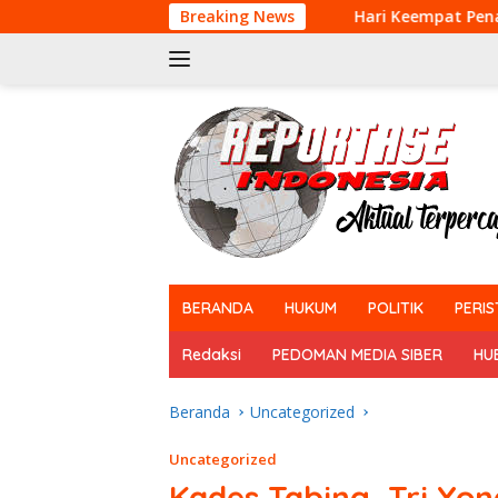
Langsung
Breaking News
Hari Keempat Penanganan Karhutla, 
ke
konten
tutup
BERANDA
HUKUM
POLITIK
PERIS
Redaksi
PEDOMAN MEDIA SIBER
HU
Beranda
Uncategorized
Uncategorized
Kades Tabing, Tri Yo