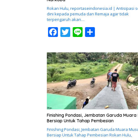
Rokan Hulu, reportaseindonesia.id | Antisipasi s
dini kepada pemuda dan Remaja agar tidak
terpengaruh akan…
F
T
Li
S
ac
w
n
h
e
itt
e
ar
b
er
e
o
o
k
Finishing Pondasi, Jembatan Garuda Muara
Bersiap Untuk Tahap Pembesian
Finishing Pondasi, Jembatan Garuda Muara Mus
Bersiap Untuk Tahap Pembesian ​Rokan Hulu,