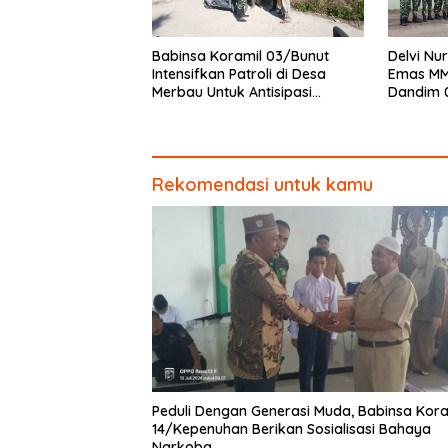
Babinsa Koramil 03/Bunut
Delvi Nur
Intensifkan Patroli di Desa
Emas MM
Merbau Untuk Antisipasi
Dandim 
Karhutla
Piagam 
Rekomendasi untuk kamu
Peduli Dengan Generasi Muda, Babinsa Kora
14/Kepenuhan Berikan Sosialisasi Bahaya
Narkoba