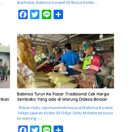
n…
(karhutla), Babinsa Koramil 03/Bunut Kodim…
F
T
Li
S
ac
w
n
h
e
itt
e
ar
b
er
e
o
o
k
Babinsa Turun Ke Pasar Tradisional Cek Harga
ahkan
Sembako Yang ada di Warung Didesa Binaan
Rokan Hulu, reportaseindonesia.id|Babinsa Koramil
14/kpn Jajaran Kodim 0313/kpr Sertu M.Rahmad turun
ke warung –…
F
T
Li
S