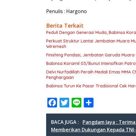
Penulis : Hargono
Berita Terkait
Peduli Dengan Generasi Muda, Babinsa Kora
Perkuat Struktur Lantai Jembatan Muara 
Wiremesh
Finishing Pondasi, Jembatan Garuda Muara
Babinsa Koramil 03/Bunut Intensifkan Patrol
Delvi Nurfadillah Peraih Medali Emas MMA
Penghargaan
Babinsa Turun Ke Pasar Tradisional Cek H
F
T
Li
S
ac
w
n
h
e
itt
e
ar
BACA JUGA :
Pangdam Jaya : Terim
b
er
e
Memberikan Dukungan Kepada TNI-