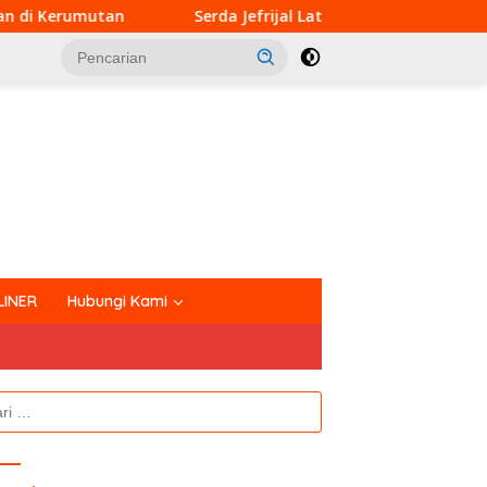
Serda Jefrijal Latih Calon Anggota Pasukan Pengibar Bend
tutup
LINER
Hubungi Kami
k: