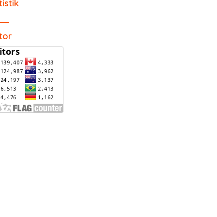
tistik
itor