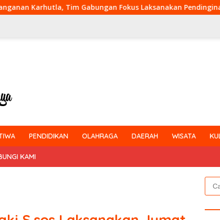
Tim Gabungan Fokus Laksanakan Pendinginan di Kerumutan
TIWA
PENDIDIKAN
OLAHRAGA
DAERAH
WISATA
KU
BUNGI KAMI
Cari
untu
ngki,S.sos Laksanakan Jumat