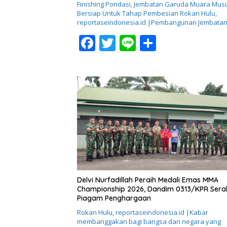
Finishing Pondasi, Jembatan Garuda Muara Mus
Bersiap Untuk Tahap Pembesian ​Rokan Hulu,
reportaseindonesia.id |Pembangunan Jembata
F
T
Li
S
ac
w
n
h
e
itt
e
ar
b
er
e
o
o
k
Delvi Nurfadillah Peraih Medali Emas MMA
Championship 2026, Dandim 0313/KPR Ser
Piagam Penghargaan
Rokan Hulu, reportaseindonesia.id |Kabar
membanggakan bagi bangsa dan negara yang