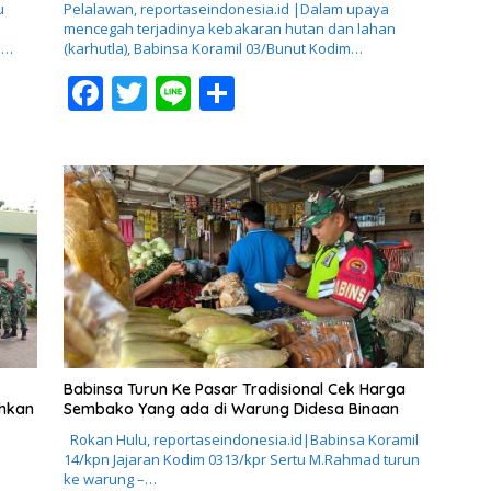
u
Pelalawan, reportaseindonesia.id |Dalam upaya
mencegah terjadinya kebakaran hutan dan lahan
n…
(karhutla), Babinsa Koramil 03/Bunut Kodim…
F
T
Li
S
ac
w
n
h
e
itt
e
ar
b
er
e
o
o
k
Babinsa Turun Ke Pasar Tradisional Cek Harga
ahkan
Sembako Yang ada di Warung Didesa Binaan
Rokan Hulu, reportaseindonesia.id|Babinsa Koramil
14/kpn Jajaran Kodim 0313/kpr Sertu M.Rahmad turun
ke warung –…