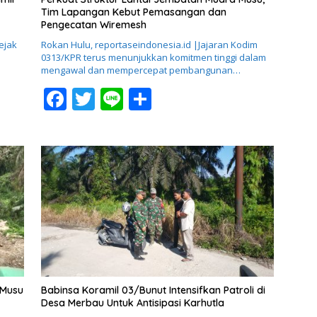
Tim Lapangan Kebut Pemasangan dan
Pengecatan Wiremesh
ejak
Rokan Hulu, reportaseindonesia.id |Jajaran Kodim
0313/KPR terus menunjukkan komitmen tinggi dalam
mengawal dan mempercepat pembangunan…
F
T
Li
S
ac
w
n
h
e
itt
e
ar
b
er
e
o
o
k
 Musu
Babinsa Koramil 03/Bunut Intensifkan Patroli di
Desa Merbau Untuk Antisipasi Karhutla