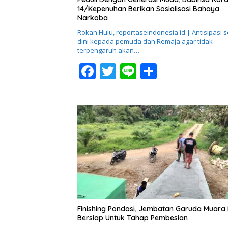
14/Kepenuhan Berikan Sosialisasi Bahaya
Narkoba
Rokan Hulu, reportaseindonesia.id | Antisipasi s
dini kepada pemuda dan Remaja agar tidak
terpengaruh akan…
F
T
Li
S
ac
w
n
h
e
itt
e
ar
b
er
e
o
o
k
Finishing Pondasi, Jembatan Garuda Muara
Bersiap Untuk Tahap Pembesian