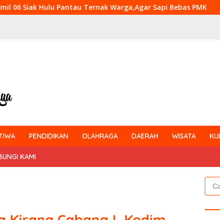
Pantau Ternak Warga,Agar Sapi Bebas PMK
Kejar Targe
TIWA
PENDIDIKAN
OLAHRAGA
DAERAH
WISATA
KU
BUNGI KAMI
Cari
untu
ra Kirana Cabang L Kodim