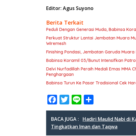
Editor: Agus Suyono
Berita Terkait
Peduli Dengan Generasi Muda, Babinsa Kora
Perkuat Struktur Lantai Jembatan Muara 
Wiremesh
Finishing Pondasi, Jembatan Garuda Muara
Babinsa Koramil 03/Bunut Intensifkan Patrol
Delvi Nurfadillah Peraih Medali Emas MMA
Penghargaan
Babinsa Turun Ke Pasar Tradisional Cek H
F
T
Li
S
ac
w
n
h
e
itt
e
ar
BACA JUGA :
Hadiri Maulid Nabi di
b
er
e
Tingkatkan Iman dan Taqwa