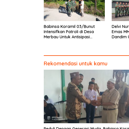
Babinsa Koramil 03/Bunut
Delvi Nur
Intensifkan Patroli di Desa
Emas MM
Merbau Untuk Antisipasi
Dandim 
Karhutla
Piagam 
Rekomendasi untuk kamu
Peduli Dengan Generasi Muda, Babinsa Kora