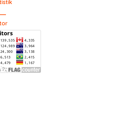
tistik
itor