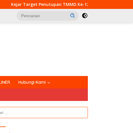
t Penutupan TMMD Ke-129, Satgas Kodim 0313/KPR Kebut Pemb
tutup
LINER
Hubungi Kami
k: