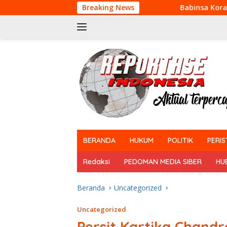
Langsung
Breaking News
Babinsa Koramil 06 Siak Hulu 
ke
konten
tutup
BERANDA
HUKUM
POLITIK
PERIS
Redaksi
PEDOMAN MEDIA SIBER
HU
Beranda
Uncategorized
Uncategorized
Persit Kartika Chand