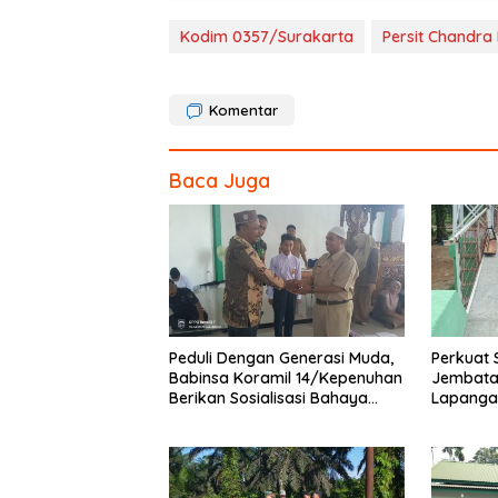
o
o
Kodim 0357/Surakarta
Persit Chandra
k
Komentar
Baca Juga
Peduli Dengan Generasi Muda,
Perkuat 
Babinsa Koramil 14/Kepenuhan
Jembata
Berikan Sosialisasi Bahaya
Lapanga
Narkoba
dan Pen