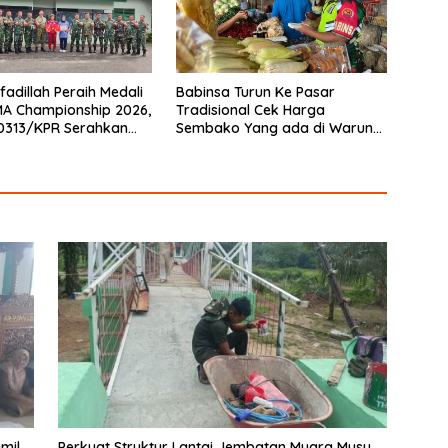
fadillah Peraih Medali
Babinsa Turun Ke Pasar
A Championship 2026,
Tradisional Cek Harga
0313/KPR Serahkan
Sembako Yang ada di Warung
Penghargaan
Didesa Binaan
mil
Perkuat Struktur Lantai Jembatan Muara Musu,