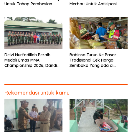
Untuk Tahap Pembesian
Merbau Untuk Antisipasi
Karhutla
Delvi Nurfadillah Peraih
Babinsa Turun Ke Pasar
Medali Emas MMA
Tradisional Cek Harga
Championship 2026, Dandim
Sembako Yang ada di
0313/KPR Serahkan Piagam
Warung Didesa Binaan
Penghargaan
Rekomendasi untuk kamu