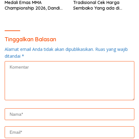
Medali Emas MMA
Tradisional Cek Harga
Championship 2026, Dandim
Sembako Yang ada di
0313/KPR Serahkan Piagam
Warung Didesa Binaan
Penghargaan
Tinggalkan Balasan
Alamat email Anda tidak akan dipublikasikan.
Ruas yang wajib
ditandai
*