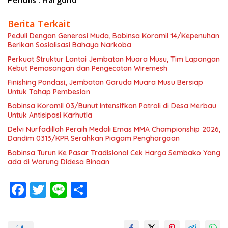
Penulis : Hargono
Berita Terkait
Peduli Dengan Generasi Muda, Babinsa Koramil 14/Kepenuhan
Berikan Sosialisasi Bahaya Narkoba
Perkuat Struktur Lantai Jembatan Muara Musu, Tim Lapangan
Kebut Pemasangan dan Pengecatan Wiremesh
Finishing Pondasi, Jembatan Garuda Muara Musu Bersiap
Untuk Tahap Pembesian
Babinsa Koramil 03/Bunut Intensifkan Patroli di Desa Merbau
Untuk Antisipasi Karhutla
Delvi Nurfadillah Peraih Medali Emas MMA Championship 2026,
Dandim 0313/KPR Serahkan Piagam Penghargaan
Babinsa Turun Ke Pasar Tradisional Cek Harga Sembako Yang
ada di Warung Didesa Binaan
F
T
Li
S
ac
w
n
h
e
itt
e
ar