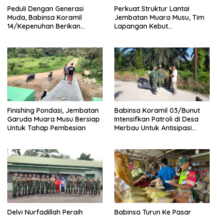
Peduli Dengan Generasi
Perkuat Struktur Lantai
Muda, Babinsa Koramil
Jembatan Muara Musu, Tim
14/Kepenuhan Berikan
Lapangan Kebut
Sosialisasi Bahaya Narkoba
Pemasangan dan
Pengecatan Wiremesh
Finishing Pondasi, Jembatan
Babinsa Koramil 03/Bunut
Garuda Muara Musu Bersiap
Intensifkan Patroli di Desa
Untuk Tahap Pembesian
Merbau Untuk Antisipasi
Karhutla
Delvi Nurfadillah Peraih
Babinsa Turun Ke Pasar