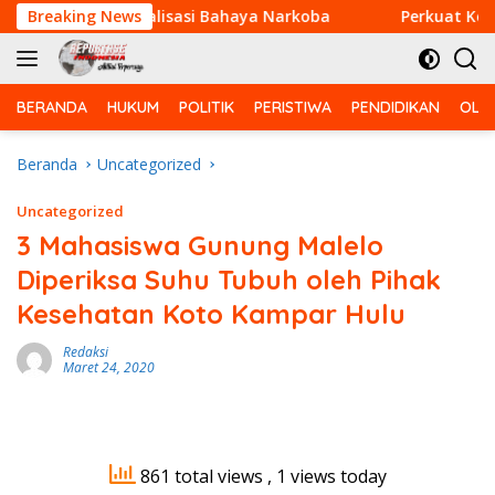
Langsung
rikan Sosialisasi Bahaya Narkoba
Breaking News
Perkuat Kemanungga
ke
konten
BERANDA
HUKUM
POLITIK
PERISTIWA
PENDIDIKAN
OLA
Beranda
Uncategorized
Uncategorized
3 Mahasiswa Gunung Malelo
Diperiksa Suhu Tubuh oleh Pihak
Kesehatan Koto Kampar Hulu
Redaksi
Maret 24, 2020
861 total views
, 1 views today