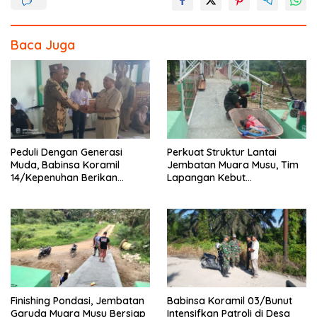
b
er
e
o
Baca Juga
o
k
Peduli Dengan Generasi
Perkuat Struktur Lantai
Muda, Babinsa Koramil
Jembatan Muara Musu, Tim
14/Kepenuhan Berikan
Lapangan Kebut
Sosialisasi Bahaya Narkoba
Pemasangan dan
Pengecatan Wiremesh
Finishing Pondasi, Jembatan
Babinsa Koramil 03/Bunut
Garuda Muara Musu Bersiap
Intensifkan Patroli di Desa