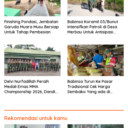
Finishing Pondasi, Jembatan
Babinsa Koramil 03/Bunut
Garuda Muara Musu Bersiap
Intensifkan Patroli di Desa
Untuk Tahap Pembesian
Merbau Untuk Antisipasi
Karhutla
Delvi Nurfadillah Peraih
Babinsa Turun Ke Pasar
Medali Emas MMA
Tradisional Cek Harga
Championship 2026, Dandim
Sembako Yang ada di
0313/KPR Serahkan Piagam
Warung Didesa Binaan
Penghargaan
Rekomendasi untuk kamu