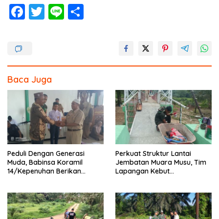
F
T
Li
S
ac
w
n
h
e
itt
e
ar
b
er
e
o
Baca Juga
o
k
Peduli Dengan Generasi
Perkuat Struktur Lantai
Muda, Babinsa Koramil
Jembatan Muara Musu, Tim
14/Kepenuhan Berikan
Lapangan Kebut
Sosialisasi Bahaya Narkoba
Pemasangan dan
Pengecatan Wiremesh