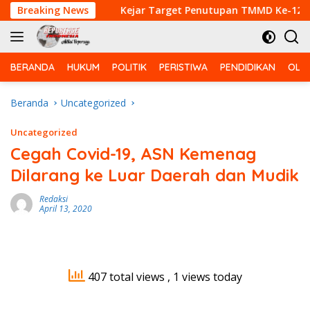
Langsung
bas PMK
Breaking News
Kejar Target Penutupan TMMD Ke-129, Satgas
ke
konten
BERANDA
HUKUM
POLITIK
PERISTIWA
PENDIDIKAN
OLA
Beranda
Uncategorized
Uncategorized
Cegah Covid-19, ASN Kemenag
Dilarang ke Luar Daerah dan Mudik
Redaksi
April 13, 2020
407 total views
, 1 views today