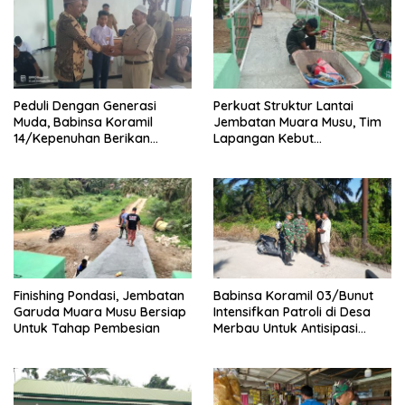
Peduli Dengan Generasi
Perkuat Struktur Lantai
Muda, Babinsa Koramil
Jembatan Muara Musu, Tim
14/Kepenuhan Berikan
Lapangan Kebut
Sosialisasi Bahaya Narkoba
Pemasangan dan
Pengecatan Wiremesh
Finishing Pondasi, Jembatan
Babinsa Koramil 03/Bunut
Garuda Muara Musu Bersiap
Intensifkan Patroli di Desa
Untuk Tahap Pembesian
Merbau Untuk Antisipasi
Karhutla