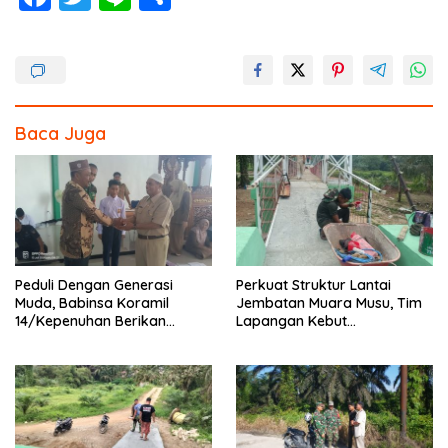
ac
w
n
h
e
itt
e
ar
b
er
e
o
Baca Juga
o
k
Peduli Dengan Generasi
Perkuat Struktur Lantai
Muda, Babinsa Koramil
Jembatan Muara Musu, Tim
14/Kepenuhan Berikan
Lapangan Kebut
Sosialisasi Bahaya Narkoba
Pemasangan dan
Pengecatan Wiremesh