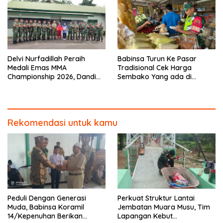
Delvi Nurfadillah Peraih
Babinsa Turun Ke Pasar
Medali Emas MMA
Tradisional Cek Harga
Championship 2026, Dandim
Sembako Yang ada di
0313/KPR Serahkan Piagam
Warung Didesa Binaan
Penghargaan
Rekomendasi untuk kamu
Peduli Dengan Generasi
Perkuat Struktur Lantai
Muda, Babinsa Koramil
Jembatan Muara Musu, Tim
14/Kepenuhan Berikan
Lapangan Kebut