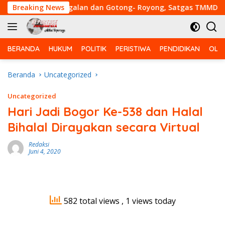
Langsung
 Kemanunggalan dan Gotong- Royong, Satgas TMMD Ke-129 Ko
Breaking News
ke
konten
BERANDA
HUKUM
POLITIK
PERISTIWA
PENDIDIKAN
OLA
Beranda
Uncategorized
Uncategorized
Hari Jadi Bogor Ke-538 dan Halal
Bihalal Dirayakan secara Virtual
Redaksi
Juni 4, 2020
582 total views
, 1 views today