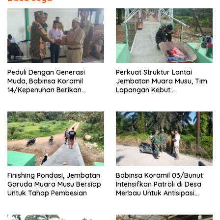
k
Peduli Dengan Generasi
Perkuat Struktur Lantai
Muda, Babinsa Koramil
Jembatan Muara Musu, Tim
14/Kepenuhan Berikan
Lapangan Kebut
Sosialisasi Bahaya Narkoba
Pemasangan dan
Pengecatan Wiremesh
Finishing Pondasi, Jembatan
Babinsa Koramil 03/Bunut
Garuda Muara Musu Bersiap
Intensifkan Patroli di Desa
Untuk Tahap Pembesian
Merbau Untuk Antisipasi
Karhutla