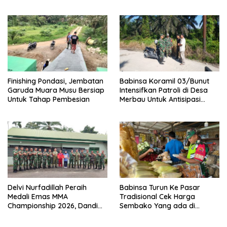
Sosialisasi Bahaya Narkoba
Pemasangan dan
Pengecatan Wiremesh
Finishing Pondasi, Jembatan
Babinsa Koramil 03/Bunut
Garuda Muara Musu Bersiap
Intensifkan Patroli di Desa
Untuk Tahap Pembesian
Merbau Untuk Antisipasi
Karhutla
Delvi Nurfadillah Peraih
Babinsa Turun Ke Pasar
Medali Emas MMA
Tradisional Cek Harga
Championship 2026, Dandim
Sembako Yang ada di
0313/KPR Serahkan Piagam
Warung Didesa Binaan
Penghargaan