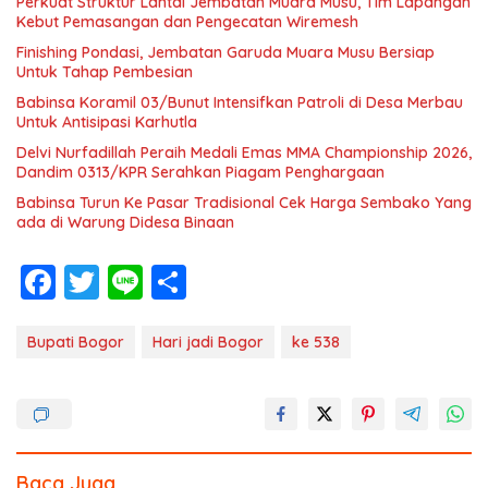
Perkuat Struktur Lantai Jembatan Muara Musu, Tim Lapangan
Kebut Pemasangan dan Pengecatan Wiremesh
Finishing Pondasi, Jembatan Garuda Muara Musu Bersiap
Untuk Tahap Pembesian
Babinsa Koramil 03/Bunut Intensifkan Patroli di Desa Merbau
Untuk Antisipasi Karhutla
Delvi Nurfadillah Peraih Medali Emas MMA Championship 2026,
Dandim 0313/KPR Serahkan Piagam Penghargaan
Babinsa Turun Ke Pasar Tradisional Cek Harga Sembako Yang
ada di Warung Didesa Binaan
F
T
Li
S
ac
w
n
h
e
itt
e
ar
Bupati Bogor
Hari jadi Bogor
ke 538
b
er
e
o
o
Baca Juga