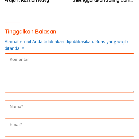
Prajurit Russian Navy
Selenggarakan Sailing Camp
Dengan KRI Semarang-594
Tinggalkan Balasan
Alamat email Anda tidak akan dipublikasikan.
Ruas yang wajib
ditandai
*