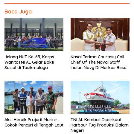
Baca Juga
Jelang HUT Ke-63, Korps
Kasal Terima Courtesy Call
WanitaTNI AL Gelar Bakti
Chief Of The Naval Staff
Sosial di Tasikmalaya
Indian Navy Di Markas Besar
Angkatan Laut
Aksi Heroik Prajurit Marinir,
TNI AL Kembali Diperkuat
Cokok Pencuri di Tengah Laut
Harbour Tug Produksi Dalam
Negeri