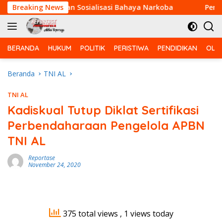
Langsung
uhan Berikan Sosialisasi Bahaya Narkoba
Breaking News
Perkuat Kem
ke
konten
BERANDA
HUKUM
POLITIK
PERISTIWA
PENDIDIKAN
OLA
Beranda
TNI AL
TNI AL
Kadiskual Tutup Diklat Sertifikasi
Perbendaharaan Pengelola APBN
TNI AL
Reportase
November 24, 2020
375 total views
, 1 views today