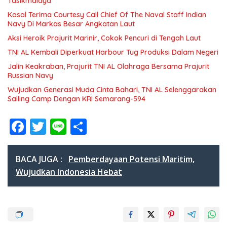
Tasikmalaya
Kasal Terima Courtesy Call Chief Of The Naval Staff Indian
Navy Di Markas Besar Angkatan Laut
Aksi Heroik Prajurit Marinir, Cokok Pencuri di Tengah Laut
TNI AL Kembali Diperkuat Harbour Tug Produksi Dalam Negeri
Jalin Keakraban, Prajurit TNI AL Olahraga Bersama Prajurit
Russian Navy
Wujudkan Generasi Muda Cinta Bahari, TNI AL Selenggarakan
Sailing Camp Dengan KRI Semarang-594
F
T
Li
S
ac
w
n
h
e
itt
e
ar
BACA JUGA :
Pemberdayaan Potensi Maritim,
b
er
e
Wujudkan Indonesia Hebat
o
o
k