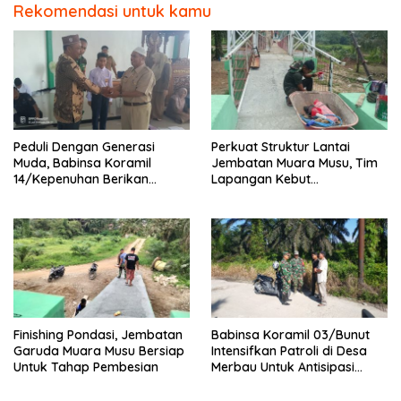
Rekomendasi untuk kamu
Peduli Dengan Generasi
Perkuat Struktur Lantai
Muda, Babinsa Koramil
Jembatan Muara Musu, Tim
14/Kepenuhan Berikan
Lapangan Kebut
Sosialisasi Bahaya Narkoba
Pemasangan dan
Pengecatan Wiremesh
Finishing Pondasi, Jembatan
Babinsa Koramil 03/Bunut
Garuda Muara Musu Bersiap
Intensifkan Patroli di Desa
Untuk Tahap Pembesian
Merbau Untuk Antisipasi
Karhutla