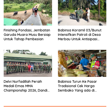
Finishing Pondasi, Jembatan
Babinsa Koramil 03/Bunut
Garuda Muara Musu Bersiap
Intensifkan Patroli di Desa
Untuk Tahap Pembesian
Merbau Untuk Antisipasi
Karhutla
Delvi Nurfadillah Peraih
Babinsa Turun Ke Pasar
Medali Emas MMA
Tradisional Cek Harga
Championship 2026, Dandim
Sembako Yang ada di
0313/KPR Serahkan Piagam
Warung Didesa Binaan
Penghargaan