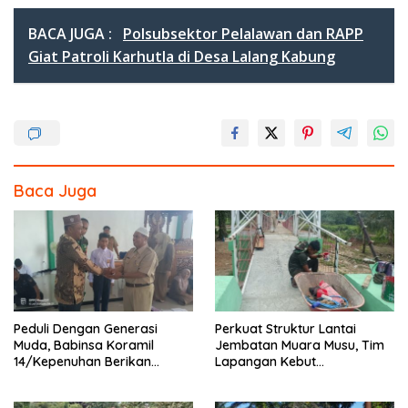
ac
w
n
h
e
itt
e
ar
BACA JUGA :
Polsubsektor Pelalawan dan RAPP
b
er
e
Giat Patroli Karhutla di Desa Lalang Kabung
o
o
k
Baca Juga
Peduli Dengan Generasi
Perkuat Struktur Lantai
Muda, Babinsa Koramil
Jembatan Muara Musu, Tim
14/Kepenuhan Berikan
Lapangan Kebut
Sosialisasi Bahaya Narkoba
Pemasangan dan
Pengecatan Wiremesh