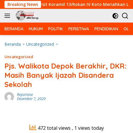
Langsung
nsa dan Persit Koramil 13/Rokan IV Koto Meriahkan Lomba Voli
Breaking News
ke
konten
BERANDA
HUKUM
POLITIK
PERISTIWA
PENDIDIKAN
OLA
Beranda
Uncategorized
Uncategorized
Pjs. Walikota Depok Berakhir, DKR:
Masih Banyak Ijazah Disandera
Sekolah
Reportase
Desember 7, 2020
472 total views
, 1 views today