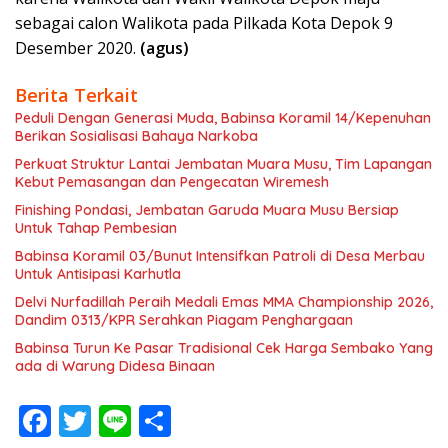
sebagai calon Walikota pada Pilkada Kota Depok 9
Desember 2020.
(agus)
Berita Terkait
Peduli Dengan Generasi Muda, Babinsa Koramil 14/Kepenuhan
Berikan Sosialisasi Bahaya Narkoba
Perkuat Struktur Lantai Jembatan Muara Musu, Tim Lapangan
Kebut Pemasangan dan Pengecatan Wiremesh
Finishing Pondasi, Jembatan Garuda Muara Musu Bersiap
Untuk Tahap Pembesian
Babinsa Koramil 03/Bunut Intensifkan Patroli di Desa Merbau
Untuk Antisipasi Karhutla
Delvi Nurfadillah Peraih Medali Emas MMA Championship 2026,
Dandim 0313/KPR Serahkan Piagam Penghargaan
Babinsa Turun Ke Pasar Tradisional Cek Harga Sembako Yang
ada di Warung Didesa Binaan
F
T
Li
S