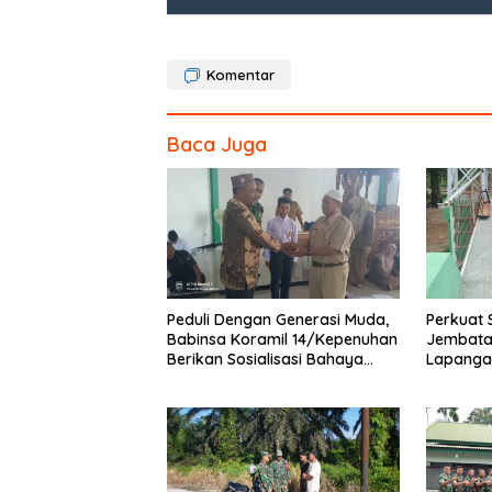
o
o
Komentar
k
Baca Juga
Peduli Dengan Generasi Muda,
Perkuat 
Babinsa Koramil 14/Kepenuhan
Jembata
Berikan Sosialisasi Bahaya
Lapanga
Narkoba
dan Pen