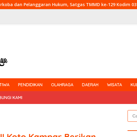
um, Satgas TMMD ke-129 Kodim 0313/KPR Gelar Penyuluhan di 
TIWA
PENDIDIKAN
OLAHRAGA
DAERAH
WISATA
KU
BUNGI KAMI
Cari
untu
III Koto Kampar Berikan