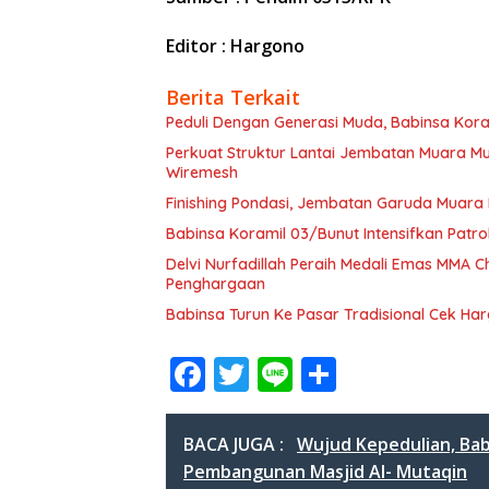
Editor : Hargono
Berita Terkait
Peduli Dengan Generasi Muda, Babinsa Kora
Perkuat Struktur Lantai Jembatan Muara 
Wiremesh
Finishing Pondasi, Jembatan Garuda Muara
Babinsa Koramil 03/Bunut Intensifkan Patrol
Delvi Nurfadillah Peraih Medali Emas MMA
Penghargaan
Babinsa Turun Ke Pasar Tradisional Cek H
F
T
Li
S
ac
w
n
h
e
itt
e
ar
BACA JUGA :
Wujud Kepedulian, Ba
b
er
e
Pembangunan Masjid Al- Mutaqin