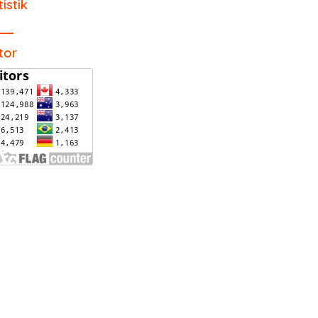
tistik
itor