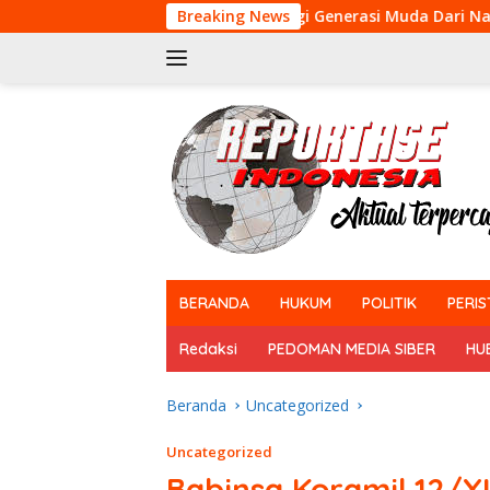
Langsung
Bentengi Generasi Muda Dari Narkoba dan Pelanggaran Huk
Breaking News
ke
konten
tutup
BERANDA
HUKUM
POLITIK
PERIS
Redaksi
PEDOMAN MEDIA SIBER
HU
Beranda
Uncategorized
Uncategorized
Babinsa Koramil 12/X