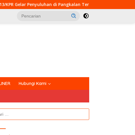
Pangkalan Terap
Perkuat Kemanunggalan TNI dan Raky
tutup
LINER
Hubungi Kami
k: