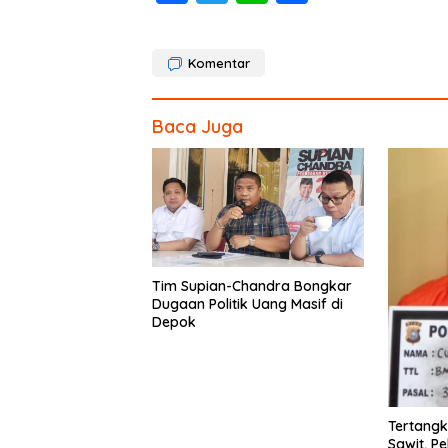
ac
w
n
h
e
itt
e
ar
Komentar
b
er
e
o
Baca Juga
o
k
Tim Supian-Chandra Bongkar
Dugaan Politik Uang Masif di
Depok
Tertangk
Sawit, P