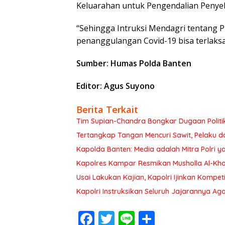
Keluarahan untuk Pengendalian Penyeb
“Sehingga Intruksi Mendagri tentang 
penanggulangan Covid-19 bisa terlaksa
Sumber: Humas Polda Banten
Editor: Agus Suyono
Berita Terkait
Tim Supian-Chandra Bongkar Dugaan Politi
Tertangkap Tangan Mencuri Sawit, Pelaku 
Kapolda Banten: Media adalah Mitra Polri y
Kapolres Kampar Resmikan Musholla Al-Kho
Usai Lakukan Kajian, Kapolri Ijinkan Kompet
Kapolri Instruksikan Seluruh Jajarannya Ag
F
T
Li
S