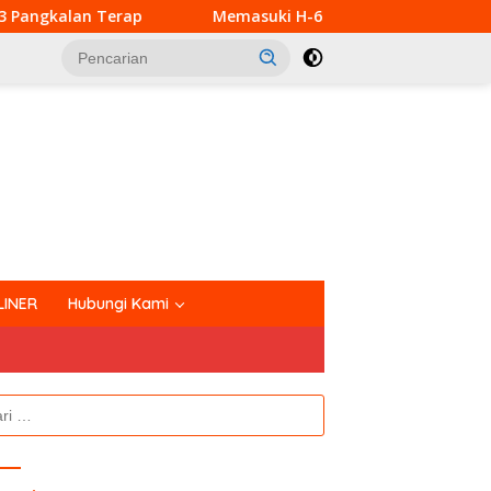
Memasuki H-6 TMMD Ke-129 Kodim 0313/KPR, Pembangunan R
tutup
LINER
Hubungi Kami
k: