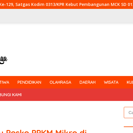
13/KPR Kebut Pembangunan MCK SD 013 Pangkalan Terap
TIWA
PENDIDIKAN
OLAHRAGA
DAERAH
WISATA
KU
BUNGI KAMI
Cari
untu
u Posko PPKM Mikro di