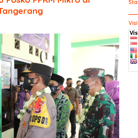
Sta
 Tangerang
Vis