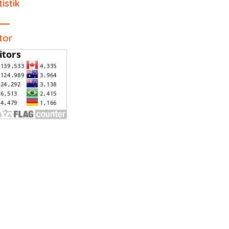
tistik
itor